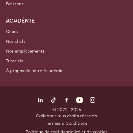
Boissons
ACADÉMIE
Cours
Nos chefs
Nos emplacements
Tutoriels
À propos de notre Académie
Suivez-nous
LinkedIn
TikTok
Opens in a new window.
Opens in a new window.
Facebook
YouTube
Opens in a new window
Instagram
Opens in a new w
Opens in
© 2021 - 2026
Callebaut
.
tous droits réservés
Footer
Termes & Conditions
-
Politique de confidentialité et de cookies