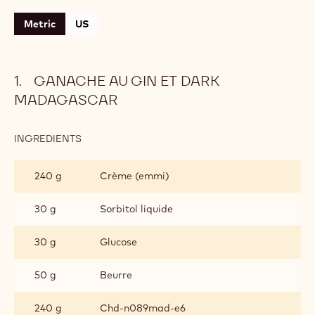
Metric
US
GANACHE AU GIN ET DARK
MADAGASCAR
INGREDIENTS
:
GANACHE
AU
240 g
Crème (emmi)
GIN
ET
DARK
30 g
Sorbitol liquide
MADAGASCAR
30 g
Glucose
50 g
Beurre
240 g
Chd-n089mad-e6