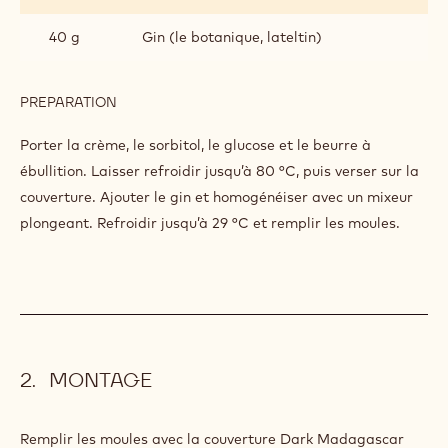
40 g
Gin (le botanique, lateltin)
PREPARATION
:
GANACHE
AU
Porter la crème, le sorbitol, le glucose et le beurre à
GIN
ébullition. Laisser refroidir jusqu’à 80 °C, puis verser sur la
ET
couverture. Ajouter le gin et homogénéiser avec un mixeur
DARK
MADAGASCAR
plongeant. Refroidir jusqu’à 29 °C et remplir les moules.
MONTAGE
Remplir les moules avec la couverture Dark Madagascar