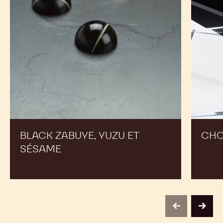
sésame
BLACK ZABUYE, YUZU ET
CH
SÉSAME
previous
next