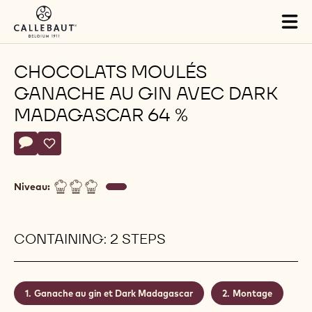
Skip to main content
Tog
mai
nav
CHOCOLATS MOULÉS
GANACHE AU GIN AVEC DARK
MADAGASCAR 64 %
Actions
Écrire un commentaire
- Chocolats moulés Ganache au gin avec Dark Madagascar 
Sauvegarder
- Chocolats moulés Ganache au gin avec Dark Madaga
Niveau:
CONTAINING: 2 STEPS
Ganache au gin et Dark Madagascar
Montage