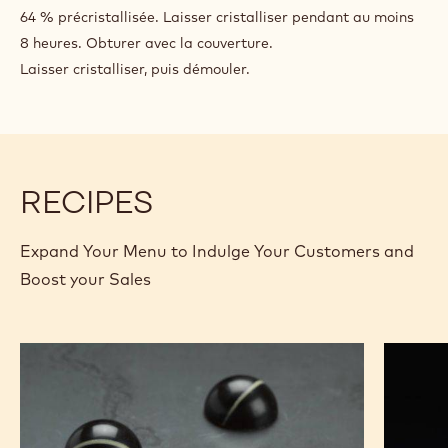
64 % précristallisée. Laisser cristalliser pendant au moins
8 heures. Obturer avec la couverture.
Laisser cristalliser, puis démouler.
RECIPES
Expand Your Menu to Indulge Your Customers and
Boost your Sales
Black
Chocor
Zabuye,
yuzu
et