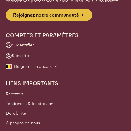
changer vos préférences d'envoi quand vous le souhaitez.
Rejoignez notre communauté
COMPTES ET PARAMÈTRES
S'identifier
S'inscrire
Belgium - Français
LIENS IMPORTANTS
Footer
Callebaut
Recettes
Tendances & Inspiration
Durabilité
A propos de nous