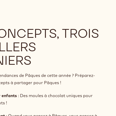
ONCEPTS, TROIS
LLERS
NIERS
tendances de Pâques de cette année ? Préparez-
ncepts à partager pour Pâques !
 enfants
: Des moules à chocolat uniques pour
nts !
ent
: Quand vous pensez à Pâques, vous pensez à