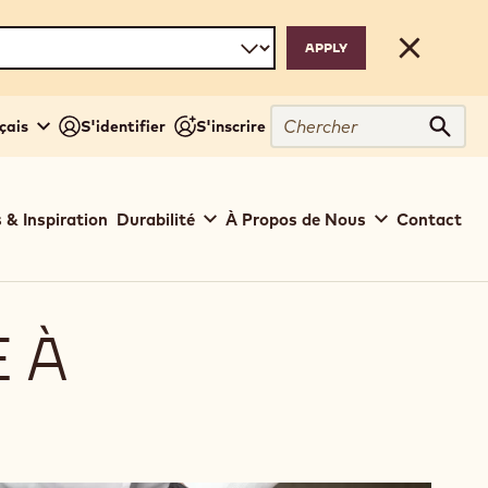
Close
Chercher
çais
S'identifier
S'inscrire
Cher
 & Inspiration
Durabilité
À Propos de Nous
Contact
 À