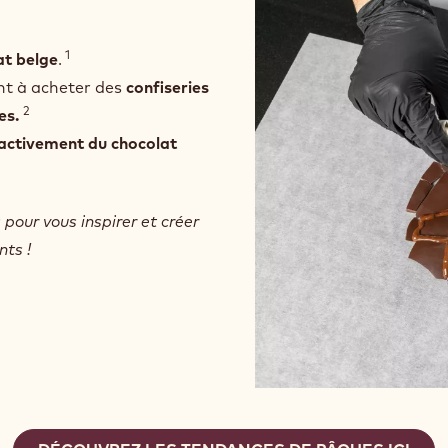
1
at belge
.
t à acheter des
confiseries
2
es.
activement du chocolat
pour vous inspirer et créer
nts !