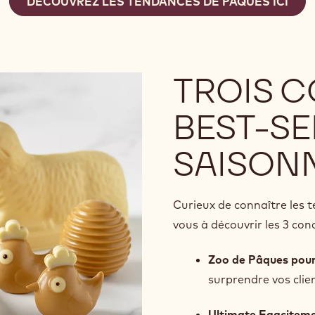
DÉCOUVREZ LES TENDANCES DE PÂQUES ICI
TROIS C
BEST-SE
SAISON
Curieux de connaître les 
vous à découvrir les 3 co
Zoo de Pâques pour
surprendre vos clie
Ultimate Eggcitem