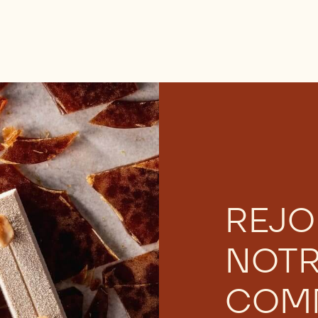
REJO
NOT
COM