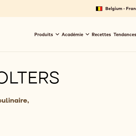
Belgium - Fran
Main
Produits
Académie
Recettes
Tendances
navigation
Callebaut
OLTERS
ulinaire,