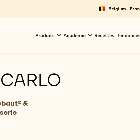
Belgium - Fran
Main
Produits
Académie
Recettes
Tendances
navigation
Callebaut
 CARLO
ebaut® &
serie