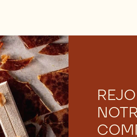
REJO
NOT
COM