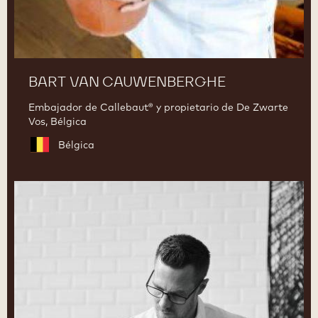
BART VAN CAUWENBERGHE
Embajador de Callebaut® y propietario de De Zwarte
Vos, Bélgica
Bélgica
Ryan
Stevenson