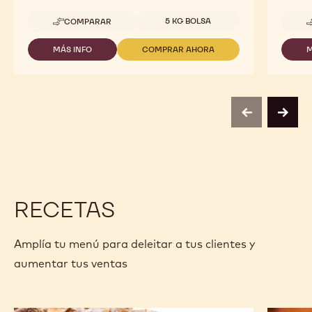
Tamaños disponibles
5 KG BOLSA
COMPARAR
-
COBERTURA
CHOCOLATE
MÁS INFO
COMPRAR AHORA
M
-
-
NEGRO
COBERTURA
COBERTURA
-
CHOCOLATE
CHOCOLATE
MARAGDA
NEGRO
NEGRO
-
-
-
GOTAS
MARAGDA
MARAGDA
-
previous
next
-
-
5
GOTAS
GOTAS
KG
-
-
5
5
KG
KG
RECETAS
Amplía tu menú para deleitar a tus clientes y
aumentar tus ventas