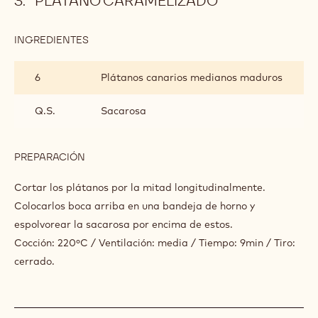
PLÁTANO CARAMELIZADO
INGREDIENTES
:
PLÁTANO
CARAMELIZADO
6
Plátanos canarios medianos maduros
Q.S.
Sacarosa
PREPARACIÓN
:
PLÁTANO
CARAMELIZADO
Cortar los plátanos por la mitad longitudinalmente.
Colocarlos boca arriba en una bandeja de horno y
espolvorear la sacarosa por encima de estos.
Cocción: 220ºC / Ventilación: media / Tiempo: 9min / Tiro:
cerrado.