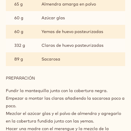
65 g
Almendra amarga en polvo
60 g
Azúcar glas
60 g
Yemas de huevo pasteurizadas
332 g
Claras de huevo pasteurizadas
89 g
Sacarosa
PREPARACIÓN
:
BIZCOCHO
SIN
Fundir la mantequilla junto con la cobertura negra.
HARINA
Empezar a montar las claras añadiendo la sacarosa poco a
poco.
Mezclar el azúcar glas y el polvo de almendra y agregarlo
en la cobertura fundida junto con las yemas.
Hacer una madre con el merengue y la mezcla de la