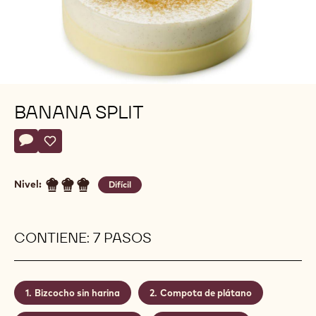
BANANA SPLIT
Actions
Escriba un comentario
- Banana split
Guardar
- Banana split
Nivel:
Difícil
CONTIENE: 7 PASOS
Bizcocho sin harina
Compota de plátano