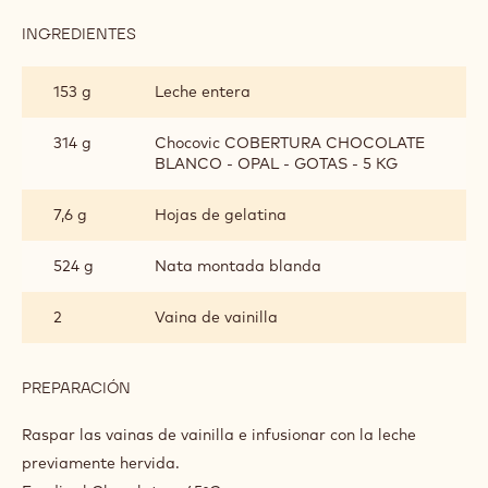
INGREDIENTES
:
MOUSSE
DE
153 g
Leche entera
VAINILLA
314 g
Chocovic COBERTURA CHOCOLATE
BLANCO - OPAL - GOTAS - 5 KG
7,6 g
Hojas de gelatina
524 g
Nata montada blanda
2
Vaina de vainilla
PREPARACIÓN
:
MOUSSE
DE
Raspar las vainas de vainilla e infusionar con la leche
VAINILLA
previamente hervida.