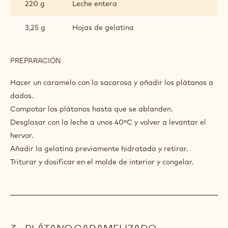
220 g
Leche entera
3,25 g
Hojas de gelatina
PREPARACIÓN
:
COMPOTA
DE
Hacer un caramelo con la sacarosa y añadir los plátanos a
PLÁTANO
dados.
Compotar los plátanos hasta que se ablanden.
Desglasar con la leche a unos 40ºC y volver a levantar el
hervor.
Añadir la gelatina previamente hidratada y retirar.
Triturar y dosificar en el molde de interior y congelar.