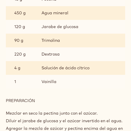
450 g
Agua mineral
120 g
Jarabe de glucosa
90 g
Trimolina
220 g
Dextrosa
4 g
Solución de ácido cítrico
1
Vainilla
PREPARACIÓN
:
GELATINA
PARA
Mezclar en seco la pectina junto con el azúcar.
PINTAR
Diluir el jarabe de glucosa y el azúcar invertido en el agua.
Agregar la mezcla de azúcar y pectina encima del agua en