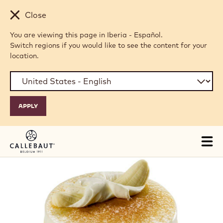
Skip to main content
Close
You are viewing this page in Iberia - Español.
Switch regions if you would like to see the content for your
location.
Tog
mai
nav