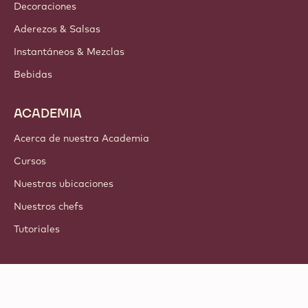
Decoraciones
Aderezos & Salsas
Instantáneos & Mezclas
Bebidas
ACADEMIA
Acerca de nuestra Academia
Cursos
Nuestras ubicaciones
Nuestros chefs
Tutoriales
Síguenos
LinkedIn
TikTok
Opens in a new window.
Opens in a new window.
Facebook
YouTube
Opens in a new window
Instagram
Opens in a new w
Opens in