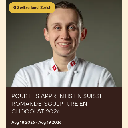
Pour
Switzerland, Zurich
les
apprentis
en
Suisse
Romande:
Sculpture
en
chocolat
2026
POUR LES APPRENTIS EN SUISSE
ROMANDE: SCULPTURE EN
CHOCOLAT 2026
Aug 18 2026 - Aug 19 2026