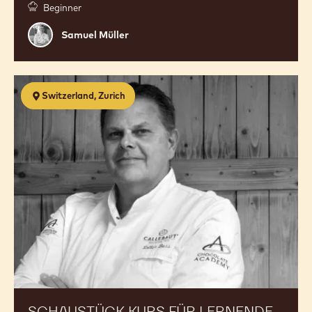
Beginner
Samuel
Samuel Müller
Müller
Schaustück
Switzerland, Zurich
Kurs
für
Lernende
2026
/
Kurs
1
SCHAUSTÜCK KURS FÜR LERNENDE