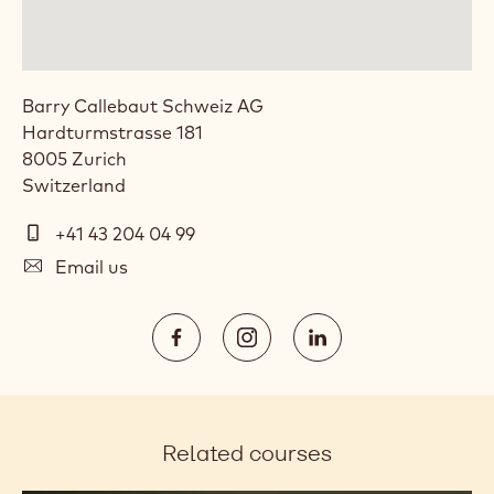
Barry Callebaut Schweiz AG
Hardturmstrasse 181
8005
Zurich
Switzerland
Telephone
+41 43 204 04 99
(Phone)
E-
Email us
mail
Social
https://www.facebook.com/Calleba
https://www.instagram.com/
https://www.linked
media
Opens
Opens
Opens
in
in
in
a
a
a
Related courses
new
new
new
window.
window.
window.