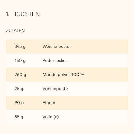
KUCHEN
ZUTATEN
:
KUCHEN
345 g
Weiche butter
150 g
Puderzucker
260 g
Mandelpulver 100 %
25 g
Vanillepaste
90 g
Eigelb
55 g
Vollei(e)