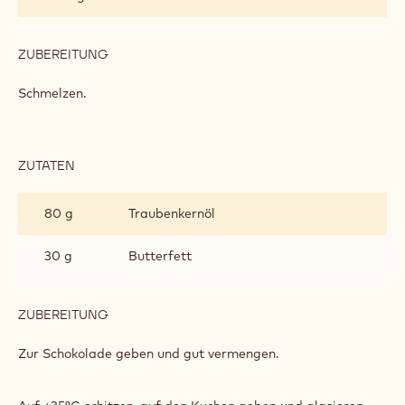
ZUBEREITUNG
:
RUBY
GLASUR
Schmelzen.
ZUTATEN
:
RUBY
GLASUR
80 g
Traubenkernöl
30 g
Butterfett
ZUBEREITUNG
:
RUBY
GLASUR
Zur Schokolade geben und gut vermengen.