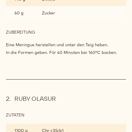
60 g
Zucker
ZUBEREITUNG
:
KUCHEN
Eine Meringue herstellen und unter den Teig heben.
In die Formen geben. Für 40 Minuten bei 160°C backen.
RUBY GLASUR
ZUTATEN
:
RUBY
GLASUR
1100 g
Chr-r35rb1