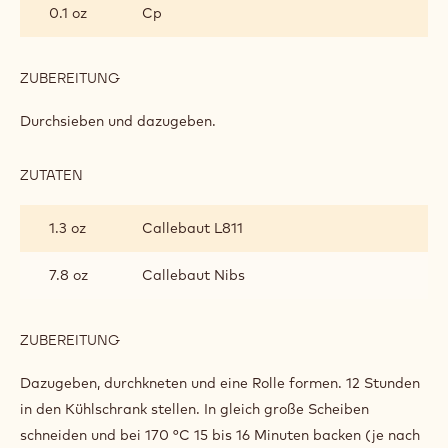
0.1 oz
Cp
ZUBEREITUNG
:
SCHOKOLADENKEKSE
MIT
Durchsieben und dazugeben.
SCHOKOLADENSTÜCKCHEN
ZUTATEN
:
SCHOKOLADENKEKSE
MIT
1.3 oz
Callebaut L811
SCHOKOLADENSTÜCKCHEN
7.8 oz
Callebaut Nibs
ZUBEREITUNG
:
SCHOKOLADENKEKSE
MIT
Dazugeben, durchkneten und eine Rolle formen. 12 Stunden
SCHOKOLADENSTÜCKCHEN
in den Kühlschrank stellen. In gleich große Scheiben
schneiden und bei 170 °C 15 bis 16 Minuten backen (je nach