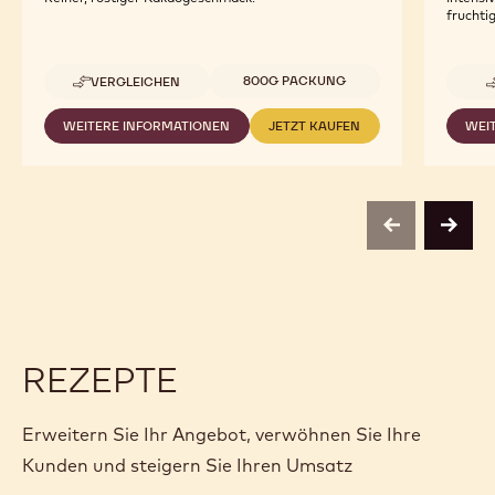
fruchti
Verfügbare Verpackungsgrößen
800G PACKUNG
VERGLEICHEN
-
NIBS
WEITERE INFORMATIONEN
JETZT KAUFEN
WEI
-
-
NIBS
NIBS
previous
next
REZEPTE
Erweitern Sie Ihr Angebot, verwöhnen Sie Ihre
Kunden und steigern Sie Ihren Umsatz