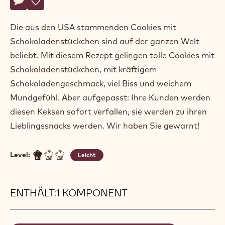
Actions
Belgium
Schreibe einen Kommentar
- CHOCOLATE CHIP COOKIES
Speichern
- CHOCOLATE CHIP COOKIES
Die aus den USA stammenden Cookies mit
Schokoladenstückchen sind auf der ganzen Welt
beliebt. Mit diesem Rezept gelingen tolle Cookies mit
Schokoladenstückchen, mit kräftigem
Schokoladengeschmack, viel Biss und weichem
Mundgefühl. Aber aufgepasst: Ihre Kunden werden
diesen Keksen sofort verfallen, sie werden zu ihren
Lieblingssnacks werden. Wir haben Sie gewarnt!
Level:
Leicht
ENTHÄLT:1 KOMPONENT