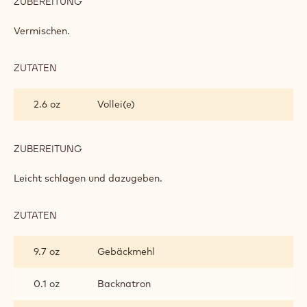
ZUBEREITUNG
:
SCHOKOLADENKEKSE
MIT
Vermischen.
SCHOKOLADENSTÜCKCHEN
ZUTATEN
:
SCHOKOLADENKEKSE
MIT
2.6 oz
Vollei(e)
SCHOKOLADENSTÜCKCHEN
ZUBEREITUNG
:
SCHOKOLADENKEKSE
MIT
Leicht schlagen und dazugeben.
SCHOKOLADENSTÜCKCHEN
ZUTATEN
:
SCHOKOLADENKEKSE
MIT
9.7 oz
Gebäckmehl
SCHOKOLADENSTÜCKCHEN
0.1 oz
Backnatron