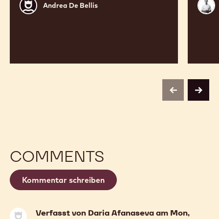
Andrea
Seb
Andrea De Bellis
De
Pett
Bellis
previous
next
COMMENTS
Kommentar schreiben
Verfasst von
Daria Afanaseva
am Mon,