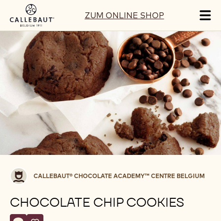
Skip to main content
ZUM ONLINE SHOP
Tog
mai
nav
Callebaut®
CALLEBAUT® CHOCOLATE ACADEMY™ CENTRE BELGIUM
CHOCOLATE
ACADEMY™
CHOCOLATE CHIP COOKIES
centre