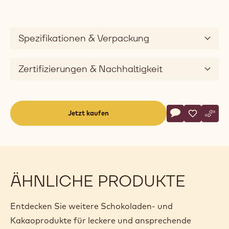
Spezifikationen & Verpackung
Zertifizierungen & Nachhaltigkeit
Actions
Jetzt kaufen
Schreibe eine
- Massa Ticino 
Speichern
- Massa Ti
Vergl
- Mas
(opens
a
modal
window)
ÄHNLICHE PRODUKTE
Entdecken Sie weitere Schokoladen- und
Kakaoprodukte für leckere und ansprechende