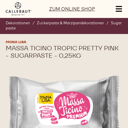
Skip to main content
ZUM ONLINE SHOP
Tog
mai
nav
Dekorationen
/
Zuckerpaste & Marzipandekorationen
/
Sugar
paste
MONA LISA
MASSA TICINO TROPIC PRETTY PINK
- SUGARPASTE - 0,25KG