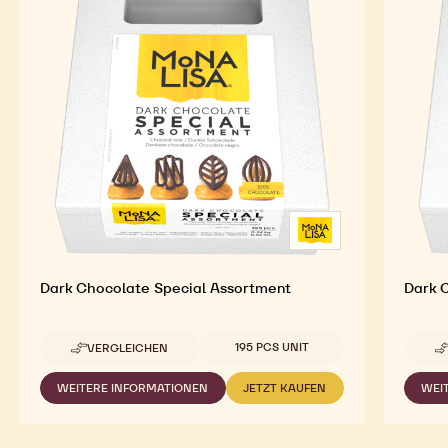
Dark Chocolate Special Assortment
Dark 
Verfügbare Verpackungsgrößen
195 PCS UNIT
VERGLEICHEN
-
DARK
CHOCOLATE
WEITERE INFORMATIONEN
JETZT KAUFEN
WEI
-
-
SPECIAL
DARK
DARK
ASSORTMENT
CHOCOLATE
CHOCOLATE
SPECIAL
SPECIAL