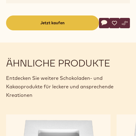
Actions
Jetzt kaufen
Schreibe eine
- Dark Chocola
Speichern
- Dark Ch
Vergl
- Dar
(opens
a
modal
window)
ÄHNLICHE PRODUKTE
Entdecken Sie weitere Schokoladen- und
Kakaoprodukte für leckere und ansprechende
Kreationen