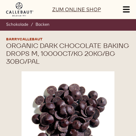
Skip to main content
ZUM ONLINE SHOP
Tog
mai
nav
Schokolade
/
Backen
BARRYCALLEBAUT
ORGANIC DARK CHOCOLATE BAKING
DROPS M, 10000CT/KG 20KG/BG
30BG/PAL