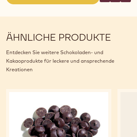
(opens
a
modal
window)
ÄHNLICHE PRODUKTE
Entdecken Sie weitere Schokoladen- und
Kakaoprodukte für leckere und ansprechende
Kreationen