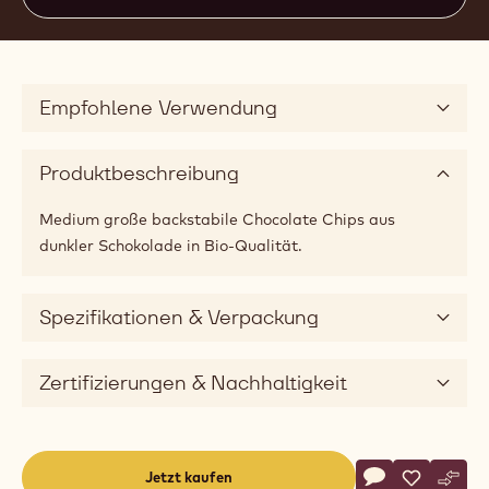
Empfohlene Verwendung
Produktbeschreibung
Medium große backstabile Chocolate Chips aus
dunkler Schokolade in Bio-Qualität.
Spezifikationen & Verpackung
Zertifizierungen & Nachhaltigkeit
Actions
Jetzt kaufen
Schreibe eine
- Organic Dar
Speichern
- Organic
Vergl
- Or