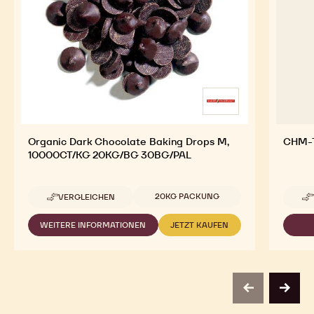
Organic Dark Chocolate Baking Drops M,
CHM-T
10000CT/KG 20KG/BG 30BG/PAL
Verfügbare Verpackungsgrößen
20KG PACKUNG
VERGLEICHEN
-
ORGANIC
DARK
WEITERE INFORMATIONEN
JETZT KAUFEN
-
-
CHOCOLATE
ORGANIC
ORGANIC
BAKING
DARK
DARK
DROPS
CHOCOLATE
CHOCOLATE
M,
BAKING
BAKING
10000CT/KG
DROPS
DROPS
20KG/BG
previous
next
M,
M,
30BG/PAL
10000CT/KG
10000CT/KG