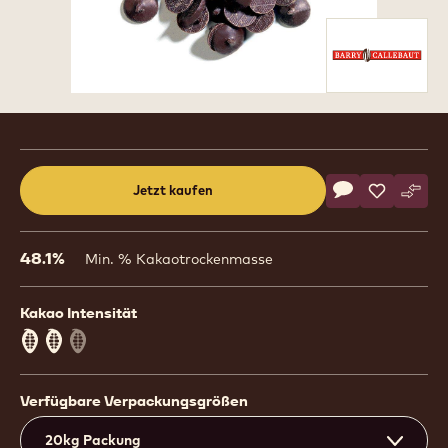
Product
information
Actions
Jetzt kaufen
Schreibe eine
- Organic Dar
Speichern
- Organic
Vergl
- Or
(opens
a
modal
48.1%
Min. % Kakaotrockenmasse
window)
Kakao Intensität
2
Verfügbare Verpackungsgrößen
20kg Packung