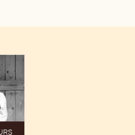
utchocolateacademych/.
CallebautChocolateAcademySwitzerland/.
in.com/company/callebautchocolateacademy/.
URS