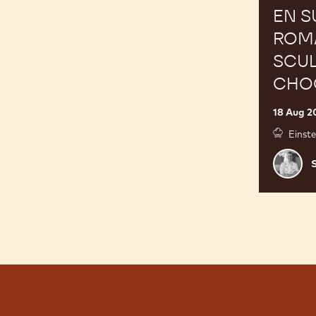
EN S
ROM
SCUL
CHO
18 Aug 2
Einste
Samuel
Müller