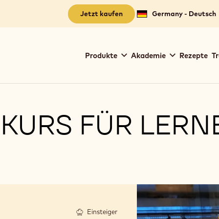
Jetzt kaufen
Germany - Deutsch
Main
Produkte
Akademie
Rezepte
Tr
navigation
Callebaut
KURS FÜR LERNE
Einsteiger