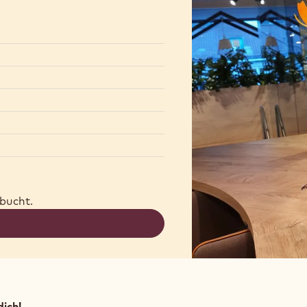
ebucht.
dich!