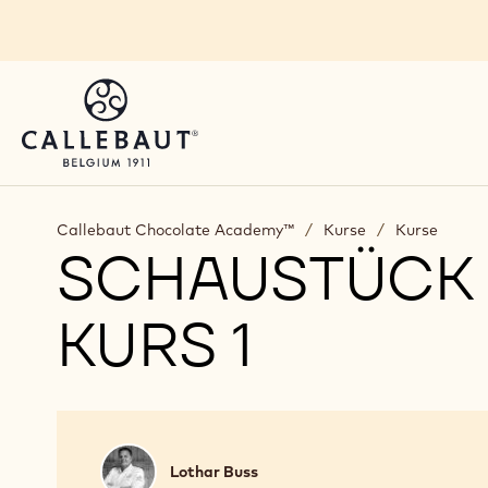
Skip to main content
Callebaut Chocolate Academy™
/
Kurse
/
Kurse
SCHAUSTÜCK 
KURS 1
Lothar
Lothar Buss
Buss