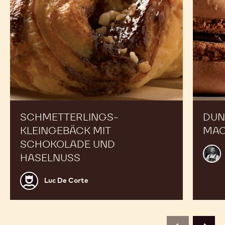
SCHMETTERLINGS-
DUN
KLEINGEBÄCK MIT
MA
SCHOKOLADE UND
Alex
HASELNUSS
Bour
Luc
Luc De Corte
De
Corte