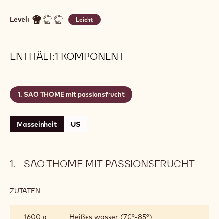
Level:
Leicht
ENTHÄLT:1 KOMPONENT
SAO THOME mit passionsfrucht
Masseinheit
US
SAO THOME MIT PASSIONSFRUCHT
ZUTATEN
:
SAO
THOME
1600 g
Heißes wasser (70°-85°)
MIT