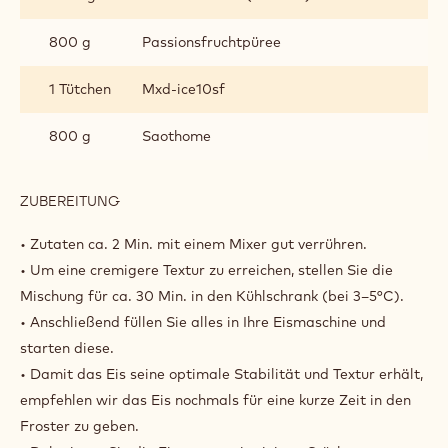
PASSIONSFRUCHT
800 g
Passionsfruchtpüree
1 Tütchen
Mxd-ice10sf
800 g
Saothome
ZUBEREITUNG
:
SAO
THOME
• Zutaten ca. 2 Min. mit einem Mixer gut verrühren.
MIT
• Um eine cremigere Textur zu erreichen, stellen Sie die
PASSIONSFRUCHT
Mischung für ca. 30 Min. in den Kühlschrank (bei 3–5°C).
• Anschließend füllen Sie alles in Ihre Eismaschine und
starten diese.
• Damit das Eis seine optimale Stabilität und Textur erhält,
empfehlen wir das Eis nochmals für eine kurze Zeit in den
Froster zu geben.