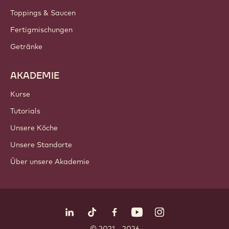
Toppings & Saucen
Fertigmischungen
Getränke
AKADEMIE
Kurse
Tutorials
Unsere Köche
Unsere Standorte
Über unsere Akademie
Folgen Sie uns
LinkedIn
TikTok
Opens in a new window.
Opens in a new window.
Facebook
YouTube
Opens in a new window
Instagram
Opens in a new w
Opens in
© 2021 - 2026