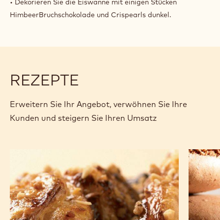
• Dekorieren Sie die Eiswanne mit einigen Stücken
HimbeerBruchschokolade und Crispearls dunkel.
REZEPTE
Erweitern Sie Ihr Angebot, verwöhnen Sie Ihre
Kunden und steigern Sie Ihren Umsatz
Schmetterlings-
dunkle-
Kleingebäck
schokol
mit
macaro
Schokolade
und
Haselnuss