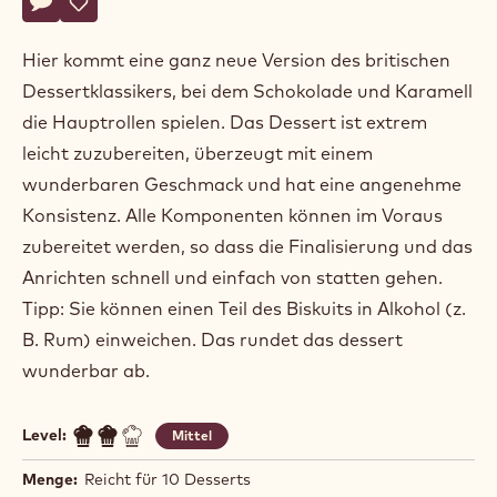
Ryan
RYAN STEVENSON
Stevenson
DREIFACHER KARAMELL-TRIFLE
Actions
Schreibe einen Kommentar
- Dreifacher Karamell-Trifle
Speichern
- Dreifacher Karamell-Trifle
Hier kommt eine ganz neue Version des britischen
Dessertklassikers, bei dem Schokolade und Karamell
die Hauptrollen spielen. Das Dessert ist extrem
leicht zuzubereiten, überzeugt mit einem
wunderbaren Geschmack und hat eine angenehme
Konsistenz. Alle Komponenten können im Voraus