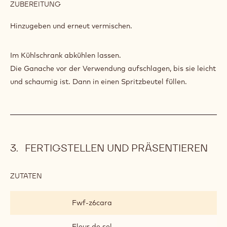
ZUBEREITUNG
:
GESCHLAGENE
GOLD-
Vermengen und über die vorhergehende Mischung gießen.
GANACHE
Gut emulgieren.
ZUTATEN
:
GESCHLAGENE
GOLD-
123 g
Sahne 35 % fett
GANACHE
ZUBEREITUNG
:
GESCHLAGENE
GOLD-
Hinzugeben und erneut vermischen.
GANACHE
Im Kühlschrank abkühlen lassen.
Die Ganache vor der Verwendung aufschlagen, bis sie leicht
und schaumig ist. Dann in einen Spritzbeutel füllen.