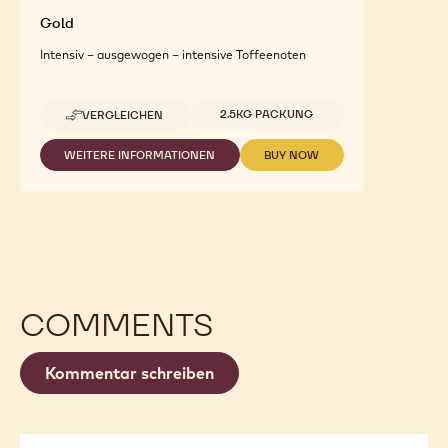
Gold
Intensiv – ausgewogen – intensive Toffeenoten
Verfügbare Größen
2.5KG PACKUNG
VERGLEICHEN
-
GOLD
WEITERE INFORMATIONEN
BUY NOW
-
-
GOLD
GOLD