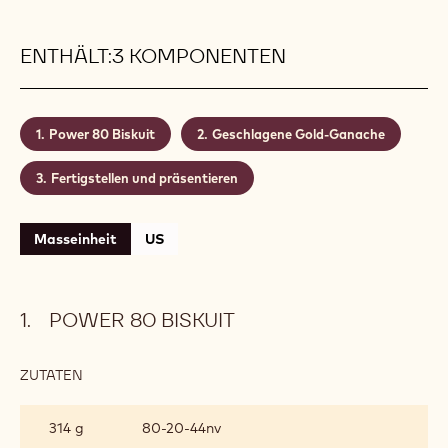
zubereitet werden, so dass die Finalisierung und das
Anrichten schnell und einfach von statten gehen.
Tipp: Sie können einen Teil des Biskuits in Alkohol (z.
B. Rum) einweichen. Das rundet das dessert
wunderbar ab.
Level:
Mittel
Menge:
Reicht für 10 Desserts
ENTHÄLT:3 KOMPONENTEN
Power 80 Biskuit
Geschlagene Gold-Ganache
Fertigstellen und präsentieren