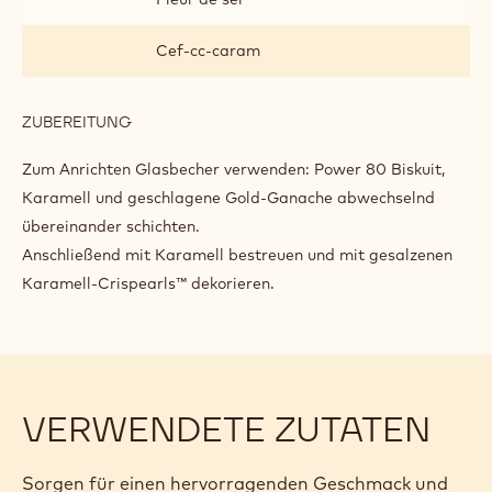
FERTIGSTELLEN UND PRÄSENTIEREN
ZUTATEN
:
FERTIGSTELLEN
UND
Fwf-z6cara
PRÄSENTIEREN
Fleur de sel
Cef-cc-caram
ZUBEREITUNG
:
FERTIGSTELLEN
UND
Zum Anrichten Glasbecher verwenden: Power 80 Biskuit,
PRÄSENTIEREN
Karamell und geschlagene Gold-Ganache abwechselnd