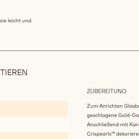
ie leicht und
TIEREN
ZUBEREITUNG
:
FER
UND
Zum Anrichten Glasbe
PRÄ
geschlagene Gold-Ga
Anschließend mit Kar
Crispearls™ dekoriere