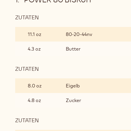
ZUTATEN
:
POWER
80
11.1 oz
80-20-44nv
BISKUIT
4.3 oz
Butter
ZUTATEN
:
POWER
80
8.0 oz
Eigelb
BISKUIT
4.8 oz
Zucker
ZUTATEN
:
POWER