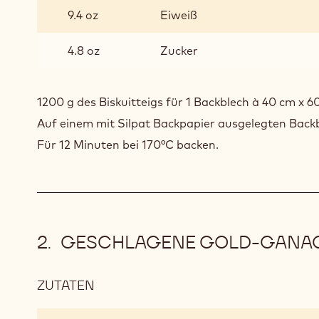
80
9.4 oz
Eiweiß
BISKUIT
4.8 oz
Zucker
1200 g des Biskuitteigs für 1 Backblech à 40 cm x 
Auf einem mit Silpat Backpapier ausgelegten Backb
Für 12 Minuten bei 170°C backen.
GESCHLAGENE GOLD-GANA
ZUTATEN
:
GESCHLAGENE