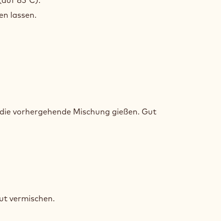
D-
auf 85°C).
ACHE
en lassen.
CHLAGENE
D-
die vorhergehende Mischung gießen. Gut
ACHE
CHLAGENE
D-
ut vermischen.
ACHE