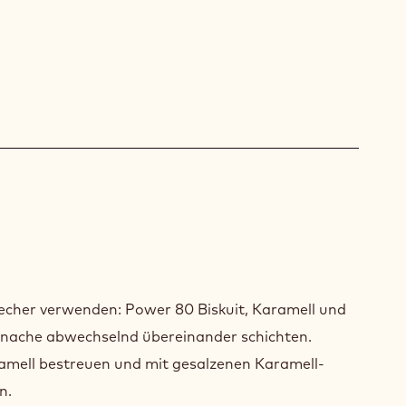
TIGSTELLEN
cher verwenden: Power 80 Biskuit, Karamell und
SENTIEREN
nache abwechselnd übereinander schichten.
amell bestreuen und mit gesalzenen Karamell-
n.