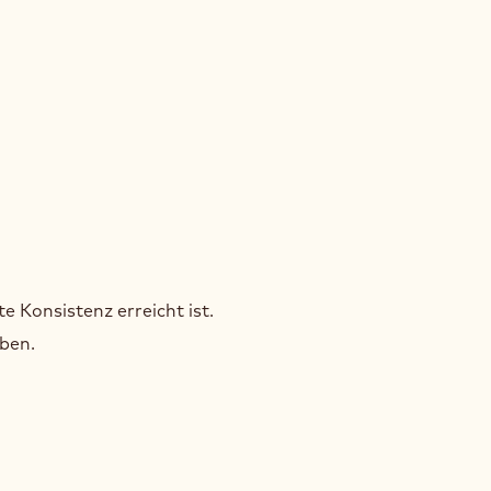
WER
UIT
WER
te Konsistenz erreicht ist.
UIT
geben.
WER