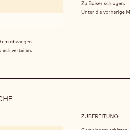
80
Zu Baiser schlagen.
BISK
Unter die vorherige 
60 cm abwiegen.
lech verteilen.
CHE
ZUBEREITUNG
:
GES