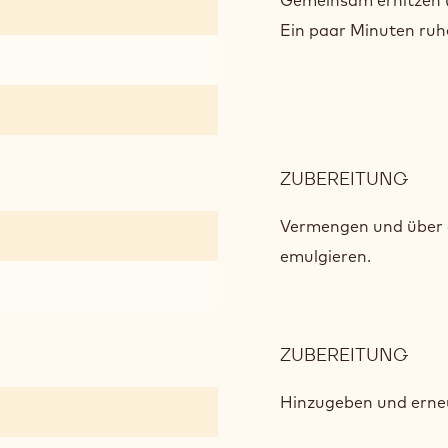
GOL
Gemeinsam erhitzen (
GAN
Ein paar Minuten ruh
ZUBEREITUNG
:
GES
GOL
Vermengen und über 
GAN
emulgieren.
ZUBEREITUNG
:
GES
GOL
Hinzugeben und erne
GAN