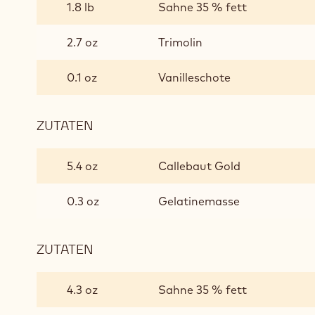
GOLD-
1.8 lb
Sahne 35 % fett
GANACHE
2.7 oz
Trimolin
0.1 oz
Vanilleschote
ZUTATEN
:
GESCHLAGENE
GOLD-
5.4 oz
Callebaut Gold
GANACHE
0.3 oz
Gelatinemasse
ZUTATEN
:
GESCHLAGENE
GOLD-
4.3 oz
Sahne 35 % fett
GANACHE