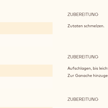
ZUBEREITUNG
:
PO
80
Zutaten schmelzen.
BISK
ZUBEREITUNG
:
PO
80
Aufschlagen, bis leich
BISK
Zur Ganache hinzu
ZUBEREITUNG
:
PO