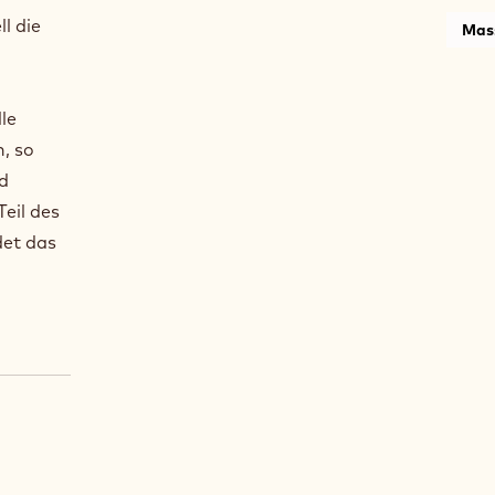
l die
Mas
le
, so
nd
eil des
det das