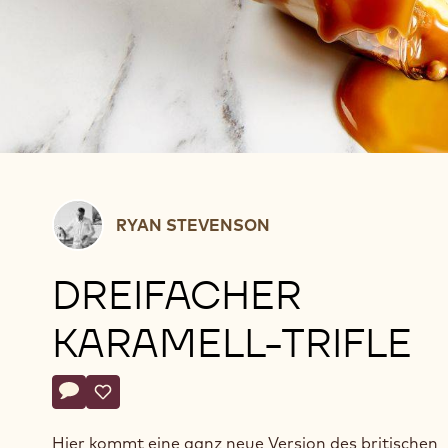
Ryan
RYAN STEVENSON
Stevenson
DREIFACHER
KARAMELL-TRIFLE
Actions
Schreibe einen Kommentar
- Dreifacher Karamell-Trifle
Speichern
- Dreifacher Karamell-Trifle
Hier kommt eine ganz neue Version des britischen