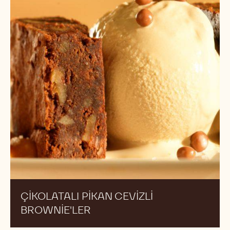
cevizli
brownie'ler
ÇIKOLATALI PIKAN CEVIZLI
BROWNIE'LER