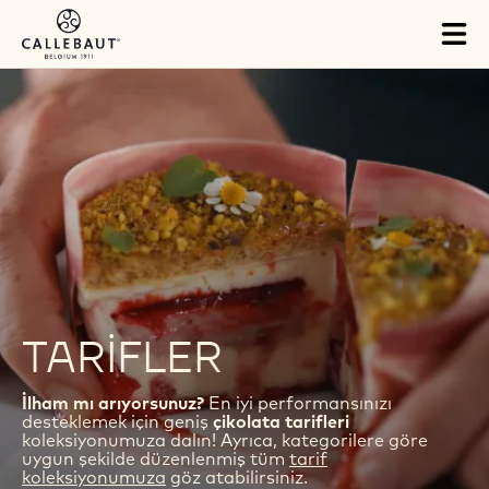
Skip to main content
Tog
mai
nav
TARIFLER
İlham mı arıyorsunuz?
En iyi performansınızı
desteklemek için geniş
çikolata tarifleri
koleksiyonumuza dalın! Ayrıca, kategorilere göre
uygun şekilde düzenlenmiş tüm
tarif
koleksiyonumuza
göz atabilirsiniz.