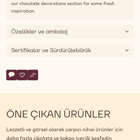
our chocolate decorations section for some fresh
inspiration.
Özellikler ve ambalaj
Sertifikalar ve Sürdürülebilirlik
Actions
Yorum yaz
- Snobinettes Marbled
Kaydet
- Snobinettes Marbled
Karşılaştır
- Snobinettes Marbled
ÖNE ÇIKAN ÜRÜNLER
Lezzetli ve görsel olarak çarpıcı nihai ürünler için
daha fazla çikolata ve kakao içeriği keşfedin