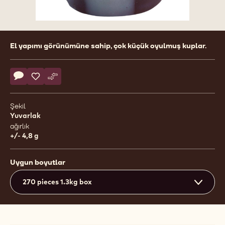
Product
El yapımı görünümüne sahip, çok küçük oyulmuş kuplar.
information
Actions
Yorum yaz
- Snobinettes Marbled
Kaydet
- Snobinettes Marbled
Karşılaştır
- Snobinettes Marbled
Şekil
Yuvarlak
ağırlık
+/- 4,8 g
Uygun boyutlar
270 pieces 1.3kg box