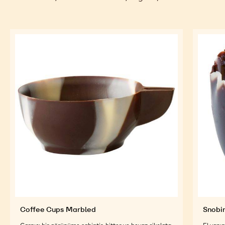
Coffee Cups Marbled
Snobi