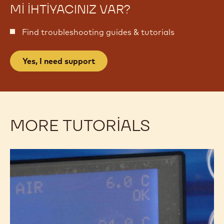
ÇIKOLATALI ŞEKERLEME VE
TATLILARINIZ ILE ILGILI DESTEĞE
MI IHTIYACINIZ VAR?
Find troubleshooting guides & tutorials
Yes, I need support