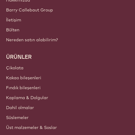
Şimdi kaydolun
Türkiye - Türkçe
ÖNEMLİ BAĞLANTILAR
Footer
Callebaut
Tarifler
Trendler ve Ilham
Sürdürülebilirlik
Hakkımızda
Barry Callebaut Group
İletişim
Bülten
Nereden satın alabilirim?
ÜRÜNLER