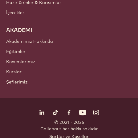
Çikolata
Kakao bileşenleri
Fındık bileşenleri
Kaplama & Dolgular
Dahil olmalar
Süslemeler
Üst malzemeler & Soslar
Hazır ürünler & Karışımlar
İçecekler
AKADEMI
Akademimiz Hakkında
Eğitimler