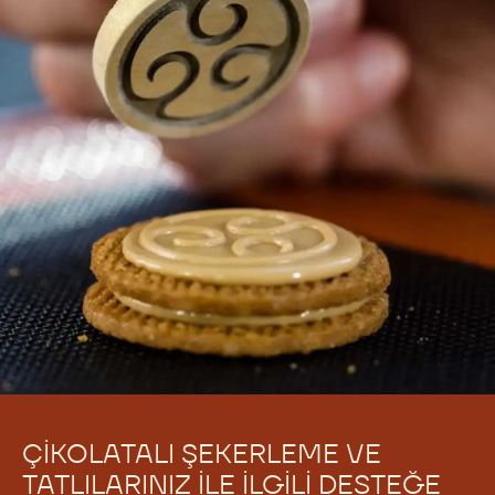
Bu düşük teknolojili temperleme yöntemi, her şeyin
başladığı yerdir ve sürecin tüm detaylarını
öğrenmenin en iyi yoludur.
Uygulamalar
Barlar ve Tabletler
Giydirilmiş Pralin
Kalıplanmış bonbonlar
Truffles