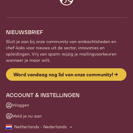
s
info
t
=
P
L
NIEUWSBRIEF
P
_
Sluit je aan bij onze community van ambachtslieden en
y
chef-koks voor nieuws uit de sector, innovaties en
K
opleidingen. Vrij van spam: wijzig je mailingvoorkeuren
E
wanneer je maar wilt.
e
S
Word vandaag nog lid van onze community!
e
K
t
ACCOUNT & INSTELLINGEN
0
N
Inloggen
b
F
Meld je nu aan
V
Netherlands - Nederlands
O