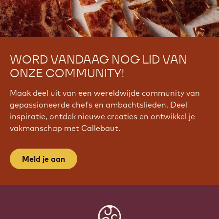
a
t
c
h
?
WORD VANDAAG NOG LID VAN
v
=
ONZE COMMUNITY!
o
P
Maak deel uit van een wereldwijde community van
1
gepassioneerde chefs en ambachtslieden. Deel
r
inspiratie, ontdek nieuwe creaties en ontwikkel je
j
vakmanschap met Callebaut.
I
p
Y
Meld je aan
i
2
M
&
l
Website
i