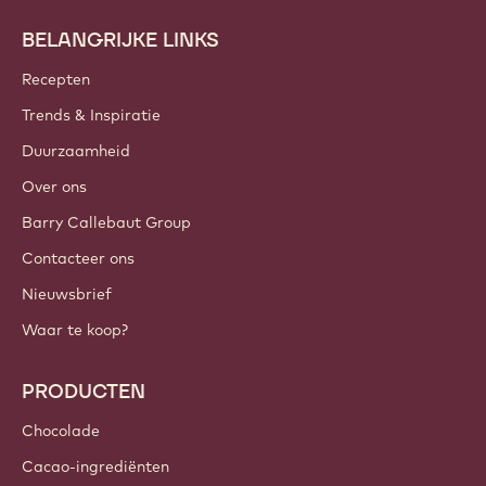
W
S
BELANGRIJKE LINKS
Footer
p
Callebaut
n
Recepten
1
Trends & Inspiratie
o
s
Duurzaamheid
S
1
Over ons
j
Barry Callebaut Group
U
q
Contacteer ons
K
Nieuwsbrief
v
z
Waar te koop?
m
&
PRODUCTEN
i
n
Chocolade
d
e
Cacao-ingrediënten
x