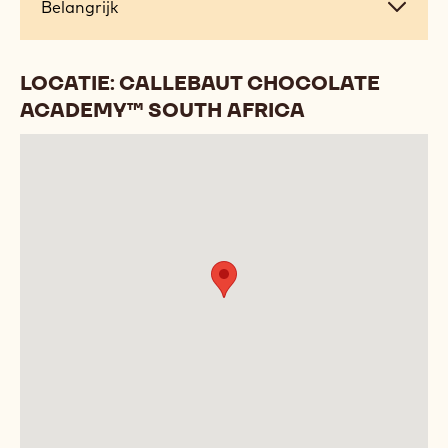
Cursus
Cursus agenda
agenda
Praktische
Praktische informatie
informatie
Belangrijk
Belangrijk
LOCATIE: CALLEBAUT CHOCOLATE
ACADEMY™ SOUTH AFRICA