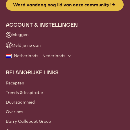
Website
info
NIEUWSBRIEF
Sluit je aan bij onze community van ambachtslieden en
chef-koks voor nieuws uit de sector, innovaties en
opleidingen. Vrij van spam: wijzig je mailingvoorkeuren
wanneer je maar wilt.
Word vandaag nog lid van onze community!
ACCOUNT & INSTELLINGEN
Inloggen
Meld je nu aan
Netherlands - Nederlands