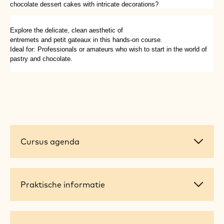
Duur:
2 dagen
Taal cursus:
English
Prijs:
5500.00 ZAR
Maximum aantal deelnemers:
10
Entremets & Petit Gateaux 
Have you ever wondered how the professionals create their indulgent
chocolate dessert cakes with intricate decorations?
Explore the delicate, clean aesthetic of
entremets and petit gateaux in this hands-on course.
Ideal for: Professionals or amateurs who wish to start in the world of
pastry and chocolate.