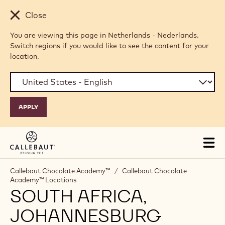
Skip to main content
Close
You are viewing this page in Netherlands - Nederlands.
Switch regions if you would like to see the content for your
location.
Tog
mai
nav
Callebaut Chocolate Academy™
/
Callebaut Chocolate
Academy™ Locations
SOUTH AFRICA,
JOHANNESBURG