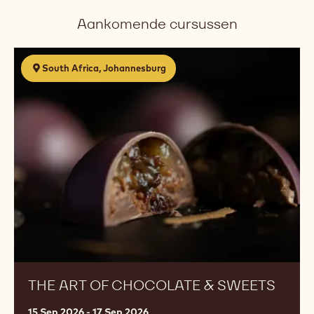
Aankomende cursussen
The
South Africa, Johannesburg
Art
of
Chocolate
&
Sweets
THE ART OF CHOCOLATE & SWEETS
15 Sep 2026 - 17 Sep 2026