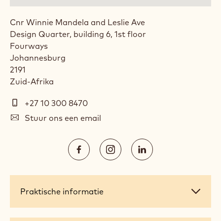
Cnr Winnie Mandela and Leslie Ave
Design Quarter, building 6, 1st floor
Fourways
Johannesburg
2191
Zuid-Afrika
Telefoon
+27 10 300 8470
E-
Stuur ons een email
mail
Social
https://www.facebook.com/callebau
https://www.instagram.com/
https://www.linked
media
Opens
Opens
Opens
in
in
in
a
a
a
Praktische
Praktische informatie
new
new
new
informatie
window.
window.
window.