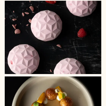
+ 2
+ 1