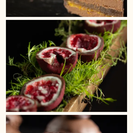
+ 6
+ 5