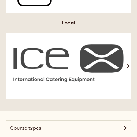
Local
ICE
X
Academy
Course types