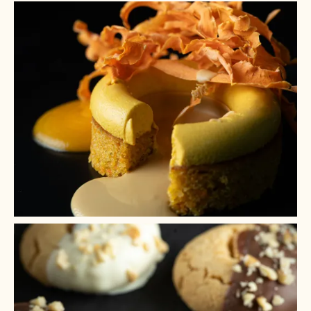
+ 9
+ 8