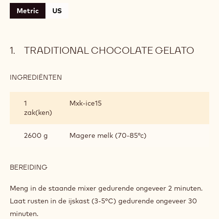
Metric
US
TRADITIONAL CHOCOLATE GELATO
INGREDIËNTEN
:
TRADITIONAL
CHOCOLATE
1
Mxk-ice15
GELATO
zak(ken)
2600 g
Magere melk (70-85°c)
BEREIDING
:
TRADITIONAL
CHOCOLATE
Meng in de staande mixer gedurende ongeveer 2 minuten.
GELATO
Laat rusten in de ijskast (3-5°C) gedurende ongeveer 30
minuten.