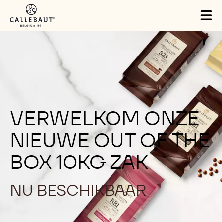
Skip to main content
Tog
mai
nav
VERWELKOM ONZE
NIEUWE OUT OF THE
BOX 10KG ZAK
NU BESCHIKBAAR