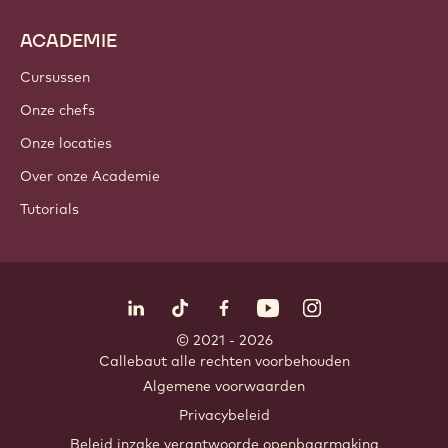
ACADEMIE
Cursussen
Onze chefs
Onze locaties
Over onze Academie
Tutorials
Volg ons
LinkedIn
TikTok
Opens in a new window.
Opens in a new window.
Facebook
YouTube
Opens in a new window
Instagram
Opens in a new w
Opens in
© 2021 - 2026
Callebaut
.
alle rechten voorbehouden
Footer
Algemene voorwaarden
-
Privacybeleid
meta
Beleid inzake verantwoorde openbaarmaking