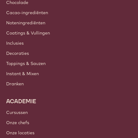
Duurzaamheid
Over ons
Barry Callebaut Group
Contacteer ons
Nieuwsbrief
Waar te koop?
PRODUCTEN
Chocolade
Cacao-ingrediënten
Noteningrediënten
Coatings & Vullingen
Inclusies
Decoraties