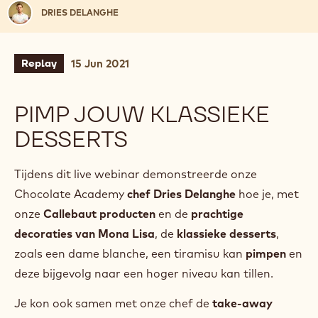
Video
afspelen:
Video
afspelen
V
Video afspelen
i
d
Dries
DRIES DELANGHE
e
Delanghe
o
:
15 Jun 2021
Replay
PIMP JOUW KLASSIEKE