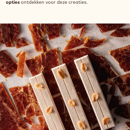
DESSERTS
Tijdens dit live webinar demonstreerde onze
Chocolate Academy
chef Dries Delanghe
hoe je, met
onze
Callebaut producten
en de
prachtige
decoraties
van Mona Lisa
, de
klassieke desserts
,
zoals een dame blanche, een tiramisu kan
pimpen
en
deze bijgevolg naar een hoger niveau kan tillen.
Je kon ook samen met onze chef de
take-away
opties
ontdekken voor deze creaties.