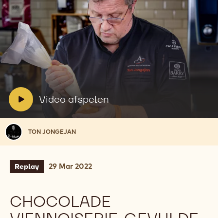
Video
afspelen:
Video
afspelen
V
Video afspelen
i
d
Ton
TON JONGEJAN
e
Jongejan
o
:
29 Mar 2022
Replay
CHOCOLADE