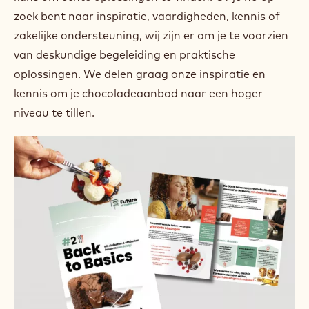
zoek bent naar inspiratie, vaardigheden, kennis of
zakelijke ondersteuning, wij zijn er om je te voorzien
van deskundige begeleiding en praktische
oplossingen. We delen graag onze inspiratie en
kennis om je chocoladeaanbod naar een hoger
niveau te tillen.
Future
of
Foodservice
Back
to
Basics