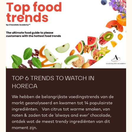
to
Watch
in
Horeca
TOP 6 TRENDS TO WATCH IN
HORECA
We hebben de belangrijkste voedingstrends van de
markt geanalyseerd en kwamen tot 14 populairste
ingrediënten. Van citrus tot warme smaken, van
noten & zaden tot de ‘always and ever’ chocolade,
ontdek wat de meest trendy ingrediënten van dit
moment zijn.