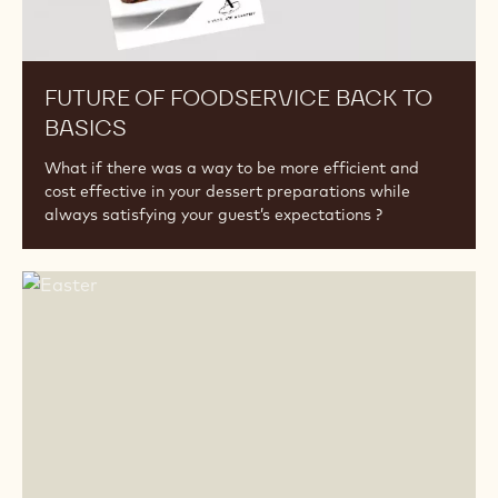
FUTURE OF FOODSERVICE BACK TO
BASICS
What if there was a way to be more efficient and
cost effective in your dessert preparations while
always satisfying your guest’s expectations ?
Trek
nog
meer
klanten
aan
deze
Pasen