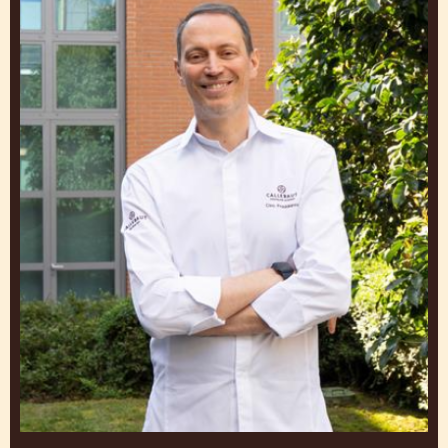
HIDDE DE BRABANDER
Ambassador Chocolate Academy Benelux
Nederland
Ciro
Fraddanno