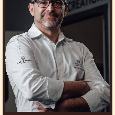
MARTIN DIEZ
Patisseriechef bij Barry Callebaut Chocolate
Academy™ Centre in Frankrijk
Verenigde Staten
Nicolas
Dutertre