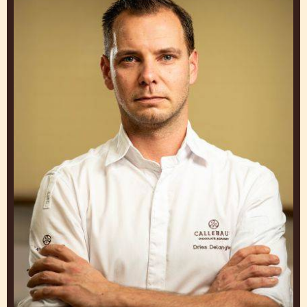
GET INSPIRED BY OUR
CHEFS
Work and Learn from Experts to Create Taart that
Make You Stand Out
Dries
Delanghe