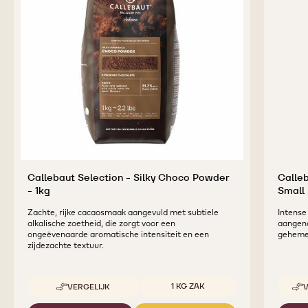
BAKKERIJPRODUCTEN
Find the Perfect Chocolate and Cocoa Ingredients
for Tasty and Visually Stunning Finished Goods