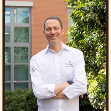
HIDDE DE BRABANDER
Ambassador Chocolate Academy Benelux
Nederland
Ciro
Fraddanno