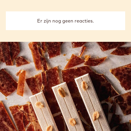
Spamvrij. Wijzig je mailingvoorkeuren wanneer je
maar wilt.
Ik wil deelnemen
COMMENTS
Reactie toevoegen
Er zijn nog geen reacties.