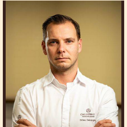
GET INSPIRED BY OUR
CHEFS
Work and Learn from Experts to Create Klassieke
bakkerijproducten that Make You Stand Out
Dries
Delanghe