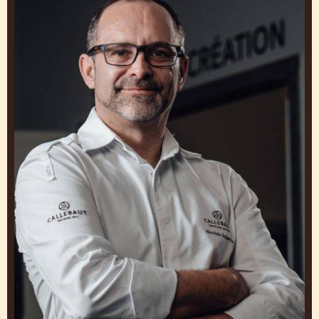
MARTIN DIEZ
Patisseriechef bij Barry Callebaut Chocolate
Academy™ Centre in Frankrijk
Verenigde Staten
Nicolas
Dutertre