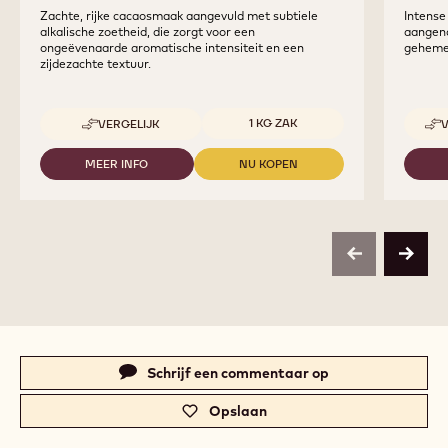
Zachte, rijke cacaosmaak aangevuld met subtiele
Intense
alkalische zoetheid, die zorgt voor een
aangena
ongeëvenaarde aromatische intensiteit en een
geheme
zijdezachte textuur.
Beschikbare maten
1 KG ZAK
VERGELIJK
-
CALLEBAUT
SELECTION
MEER INFO
NU KOPEN
-
-
-
CALLEBAUT
CALLEBAUT
SILKY
SELECTION
SELECTION
CHOCO
-
-
POWDER
SILKY
SILKY
-
CHOCO
CHOCO
1KG
previous
next
POWDER
POWDER
-
-
1KG
1KG
Actions
Schrijf een commentaar op
-
c
Opslaan
-
a
c