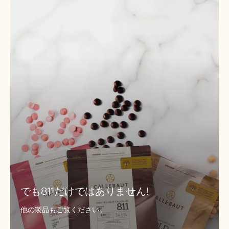
811
だ
け
で
は
あ
り
ま
せ
ん!
でも811だけではありません!
他の製品もご覧ください。