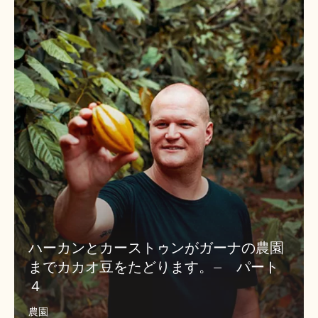
ハ
オ
ー
豆
カ
を
ン
た
と
ど
カ
り
ー
ま
ス
す。–
ト
パ
ゥ
ー
ン
ト
が
３
ガ
ー
ナ
ハーカンとカーストゥンがガーナの農園
の
までカカオ豆をたどります。– パート
農
４
園
ま
農園