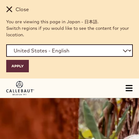
Skip to main content
Close
You are viewing this page in Japan - 日本語.
Switch regions if you would like to see the content for your
location.
Tog
mai
nav