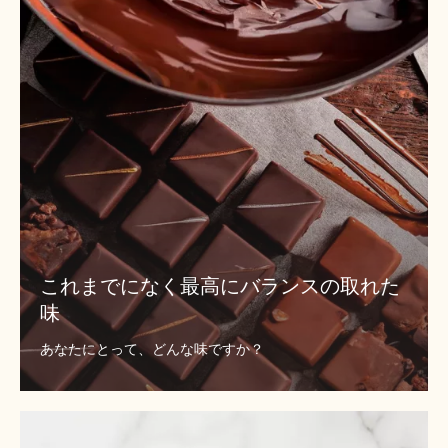
に
な
く
最
高
に
バ
ラ
ン
ス
の
取
これまでになく最高にバランスの取れた
れ
味
た
味
あなたにとって、どんな味ですか？
で
も