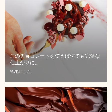
ト
を
使
え
ば
何
で
も
完
このチョコレートを使えば何でも完璧な
璧
仕上がりに。
な
仕
詳細はこちら
上
が
り
こ
に。
れ
ま
で