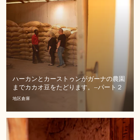
の
農
ー
園
ス
ま
ト
で
カ
ゥ
カ
ン
オ
が
豆
を
ガ
た
ー
ど
ナ
り
ま
の
ハーカンとカーストゥンがガーナの農園
す。–
農
パ
までカカオ豆をたどります。–パート２
園
ー
ト
ま
地区倉庫
１
で
テ
カ
マ
港
カ
ハ
オ
ー
豆
カ