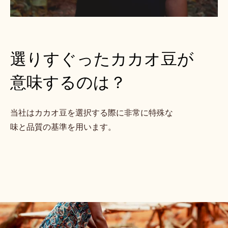
で
カ
カ
オ
選りすぐったカカオ豆が
豆
を
意味するのは？
た
ど
り
当社はカカオ豆を選択する際に非常に特殊な
ま
味と品質の基準を用います。
す。–
パ
ー
ト
４