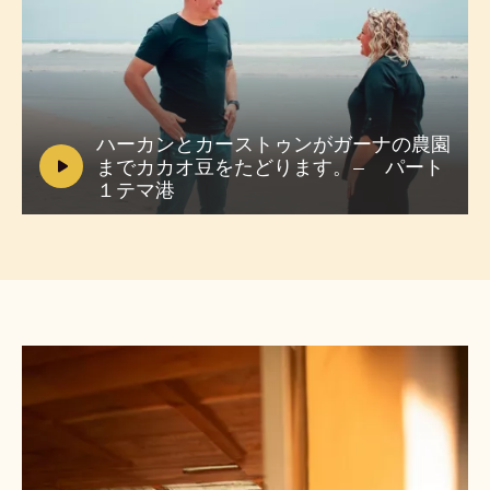
動
画
を
V
ハーカンとカーストゥンがガーナの農園
再
i
までカカオ豆をたどります。– パート
生:
d
１テマ港
ハ
e
ー
o
カ
ン
:
と
カ
ー
ス
ト
ハ
ゥ
ー
ン
カ
が
ガ
ン
ー
と
ナ
カ