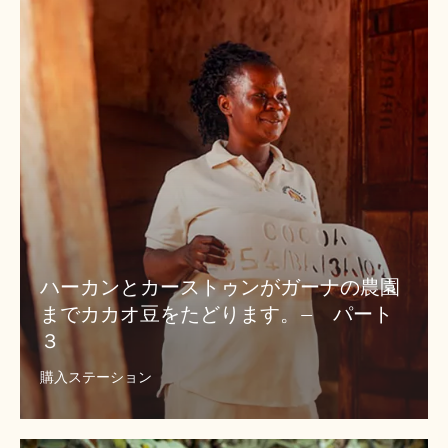
を
ン
た
と
ど
カ
り
ー
ま
ス
す。–
ト
パ
ゥ
ー
ン
ト
が
２
ガ
ー
ナ
ハーカンとカーストゥンがガーナの農園
の
までカカオ豆をたどります。– パート
農
３
園
ま
購入ステーション
で
カ
カ