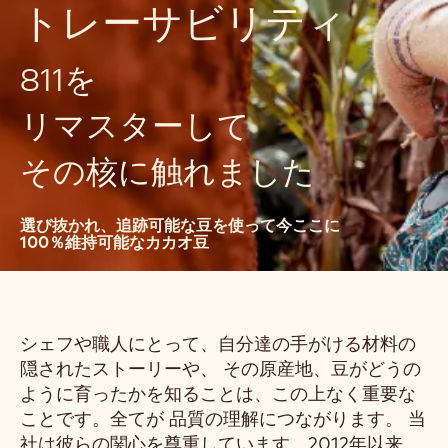
トレーサビリティ
811を
リマスターして
その核に触れました
選び抜かれ、追跡可能な豆を使って今ここに
100％維持可能なカカオ豆
シェフや職人にとって、自分達の手がける材料の
隠されたストーリーや、 その原産地、豆がどうの
ように育ったかを知ることは、この上なく重要な
ことです。全てが 品質の理解につながります。 当
社は彼らの関心を尊重しています。2012年以来、