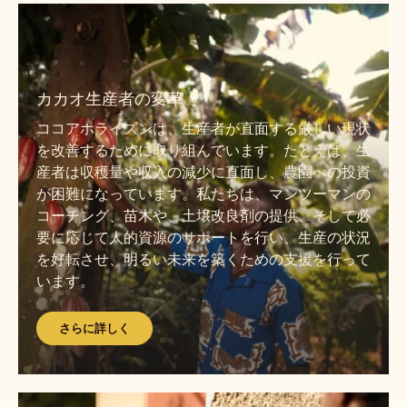
さ
ら
に
さ
詳
ら
カカオ生産者の変革
し
に
く
ココアホライズンは、生産者が直面する厳しい現状
詳
を改善するために取り組んでいます。たとえば、生
し
産者は収穫量や収入の減少に直面し、農園への投資
く
が困難になっています。私たちは、マンツーマンの
コーチング、苗木や、土壌改良剤の提供、そして必
要に応じて人的資源のサポートを行い、生産の状況
を好転させ、明るい未来を築くための支援を行って
います。
さらに詳しく
さ