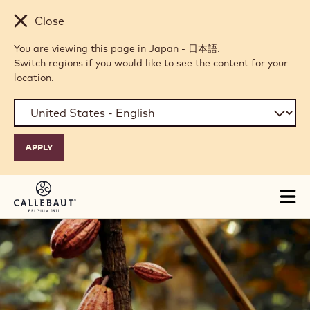
Skip to main content
Close
You are viewing this page in Japan - 日本語.
Switch regions if you would like to see the content for your
location.
Tog
mai
nav