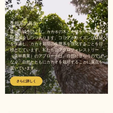
ら
に
詳
さ
し
ら
生態系の再生
く
に
森林の減少により、カカオの木と土壌を守る自然森
詳
林が減少しつつあります。ココアホライズンは森林
し
を保護し、カカオ栽培の生態系を強化することを目
く
標としています。私たちのアグロフォレストリー
（森林農業）のアプローチは、自然に逆らうのでは
なく、自然とともにカカオを栽培することに重点を
置いています。
さらに詳しく