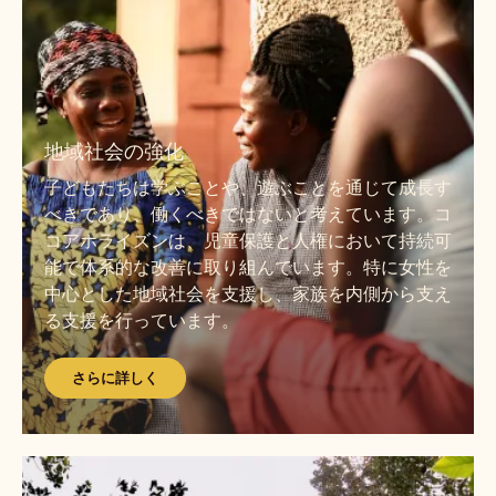
ら
に
詳
し
さ
く
ら
地域社会の強化
に
子どもたちは学ぶことや、遊ぶことを通じて成長す
詳
べきであり、働くべきではないと考えています。コ
し
コアホライズンは、児童保護と人権において持続可
く
能で体系的な改善に取り組んでいます。特に女性を
中心とした地域社会を支援し、家族を内側から支え
る支援を行っています。
さらに詳しく
さ