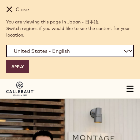
Skip to main content
Close
You are viewing this page in Japan - 日本語.
Switch regions if you would like to see the content for your
location.
Tog
mai
nav