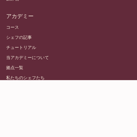
アカデミー
コース
シェフの記事
チュートリアル
当アカデミーについて
拠点一覧
私たちのシェフたち
© 2021 - 2026
Callebaut
.
版権所有
Footer
利用規約
-
個人情報保護方針
meta
責任ある情報開示方針