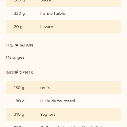
330 g
Farine faible
20 g
Levure
PRÉPARATION
:
MUFFINS
Mélangez.
INGRÉDIENTS
:
MUFFINS
130 g
œufs
180 g
Huile de tournesol
310 g
Yoghurt