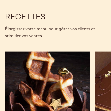
RECETTES
Élargissez votre menu pour gâter vos clients et
stimuler vos ventes
Gaufres
Opéra
pâtissières
au
chocolat