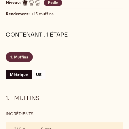
Niveau:
Facile
Rendement:
±15 muffins
CONTENANT : 1 ÉTAPE
Muffins
Métrique
US
MUFFINS
INGRÉDIENTS
:
MUFFINS
260 g
Sucre