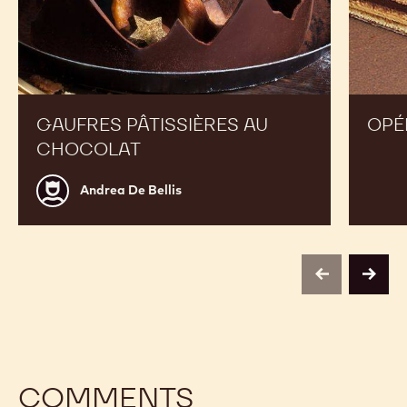
GAUFRES PÂTISSIÈRES AU
OPÉ
CHOCOLAT
Andrea
Andrea De Bellis
De
Bellis
previous
next
COMMENTS