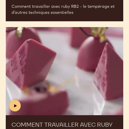
VID
Comment travailler avec ruby RB2 - le tempérage et
d’autres techniques essentielles
Comment
travailler
avec
ruby
RB2
-
les
différentes
techniques
de
base
(includes
video)
COMMENT TRAVAILLER AVEC RUBY