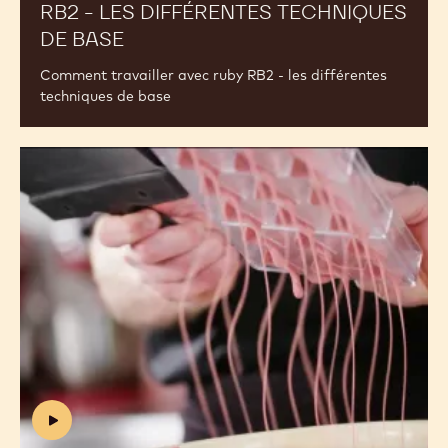
RB2 - LES DIFFÉRENTES TECHNIQUES
DE BASE
(INCLUDES
VIDEO)
Comment travailler avec ruby RB2 - les différentes
techniques de base
Comment
travailler
avec
ruby
RB2
-
Moulage
(includes