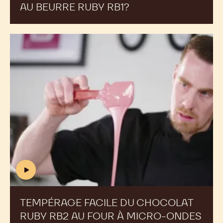
v
AU BEURRE RUBY RB1?
(INCLUDES
=
VIDEO)
P
Z
TEMPÉRAGE
D
FACILE
1
DU
A
CHOCOLAT
W
RUBY
r
s
RB2
6
AU
J
FOUR
Q
À
MICRO-
ONDES
(includes
video)
TEMPÉRAGE FACILE DU CHOCOLAT
RUBY RB2 AU FOUR À MICRO-ONDES
(IN