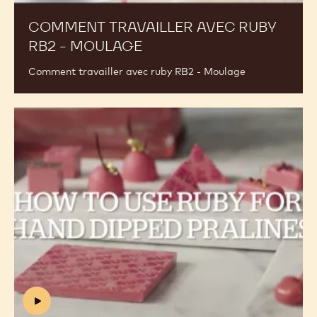
video)
COMMENT TRAVAILLER AVEC RUBY
RB2 - MOULAGE
(INCLUDES
VIDEO)
Comment travailler avec ruby RB2 - Moulage
Comment
travailler
avec
ruby
RB2
-
Bonbons
trempés
(includes