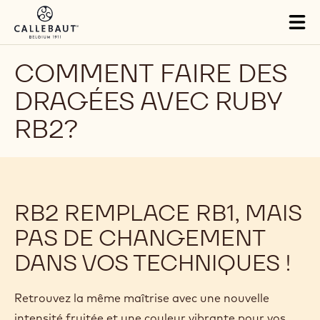
Skip to main content
Tog
mai
nav
COMMENT FAIRE DES
DRAGÉES AVEC RUBY
RB2?
RB2 REMPLACE RB1, MAIS
PAS DE CHANGEMENT
DANS VOS TECHNIQUES !
Retrouvez la même maîtrise avec une nouvelle
intensité fruitée et une couleur vibrante pour vos