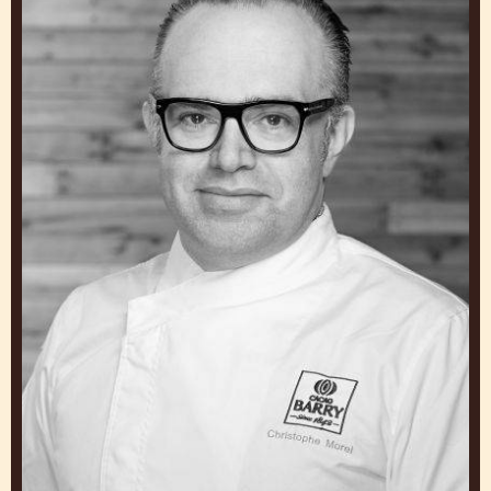
LAISSEZ-VOUS INSPIRER
PAR NOS CHEFS
Travaillez et apprenez auprès d'experts pour créer
des Glaces qui vous démarquent
Christophe
Morel