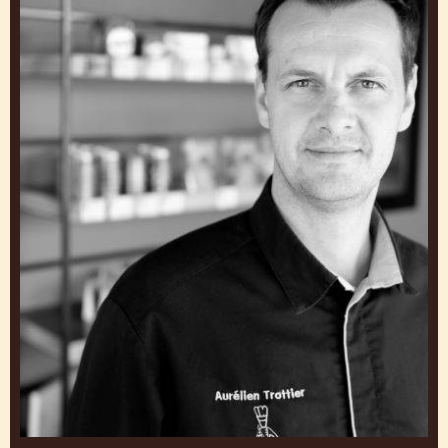
YOANN LAVAL & ROMARIC BOILLEY
Chef-Pâtissier et Chocolatier chez Délices des Sens,
Lyon, France
Aurélien
Trottier