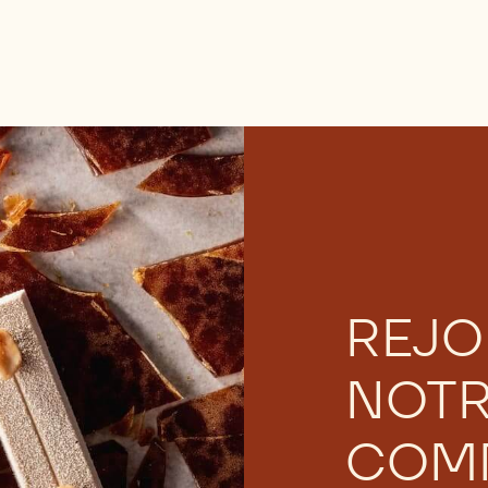
REJO
NOT
COM