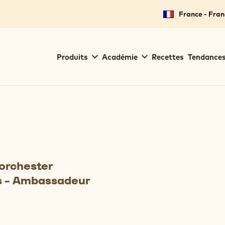
France - Fran
Main
Produits
Académie
Recettes
Tendances
navigation
Callebaut
D
Dorchester
s - Ambassadeur