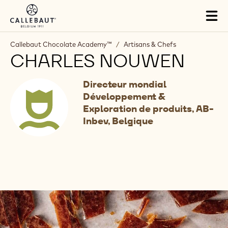
Skip to main content
Tog
mai
nav
Callebaut Chocolate Academy™
/
Artisans & Chefs
CHARLES NOUWEN
Directeur mondial
Développement &
Exploration de produits, AB-
Inbev, Belgique