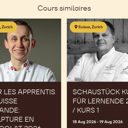
window.
window.
window.
Cours similaires
Schaustück
, Zurich
Suisse, Zurich
Kurs
für
Lernende
2026
/
Kurs
1
 LES APPRENTIS
SCHAUSTÜCK K
UISSE
FÜR LERNENDE 
ANDE:
/ KURS 1
PTURE EN
18 Aug 2026 - 19 Aug 2026