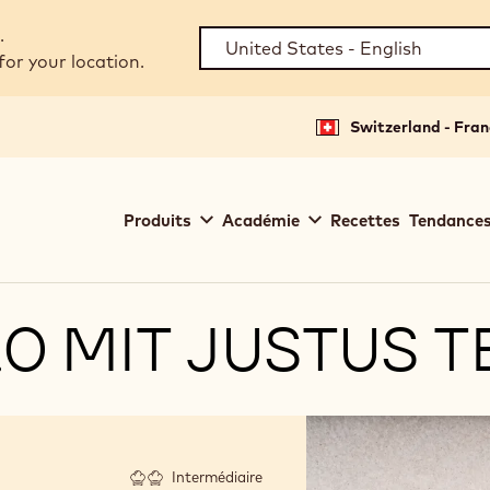
.
for your location.
Switzerland - Fran
Main
Produits
Académie
Recettes
Tendances
navigation
Callebaut
0 MIT JUSTUS 
Intermédiaire