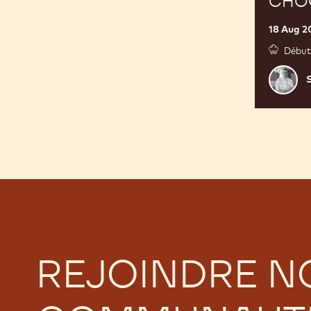
CHO
18 Aug 2
Début
Samuel
Müller
REJOINDRE N