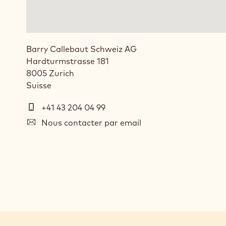
Barry Callebaut Schweiz AG
Hardturmstrasse 181
8005
Zurich
Suisse
Téléphone
+41 43 204 04 99
E-
Nous contacter par email
mail
Social
media