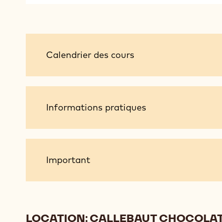
Calendrier
Calendrier des cours
des
cours
Informations
Informations pratiques
pratiques
Important
Important
LOCATION: CALLEBAUT CHOCOLA