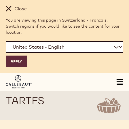
Skip to main content
Close
You are viewing this page in Switzerland - Français.
Switch regions if you would like to see the content for your
location.
Tog
mai
nav
TARTES