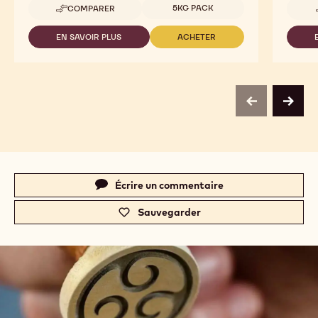
Tailles disponibles
5KG PACK
COMPARER
-
811
EN SAVOIR PLUS
ACHETER
-
-
811
811
previous
next
Actions
Écrire un commentaire
-
c
Sauvegarder
-
a
c
.
a
c
.
o
c
m
o
-
m
T