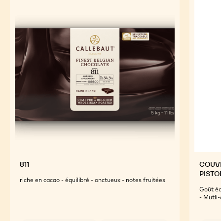
811
COUVE
PISTO
riche en cacao - équilibré - onctueux - notes fruitées
Goût éq
- Mutli