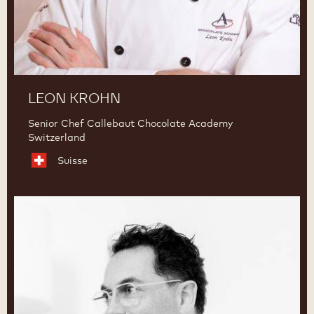
LEON KROHN
Senior Chef Callebaut Chocolate Academy
Switzerland
Suisse
Ramon
Morato