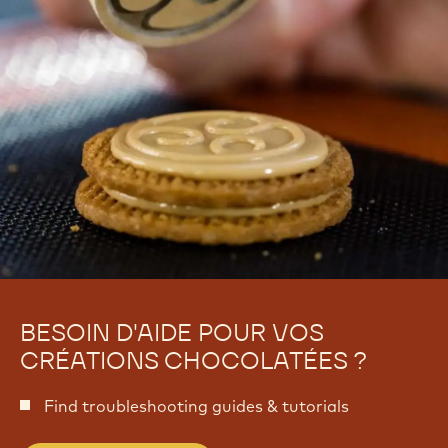
-
a
T
r
a
t
r
e
t
s
e
s
BESOIN D'AIDE POUR VOS
CRÉATIONS CHOCOLATÉES ?
Find troubleshooting guides & tutorials