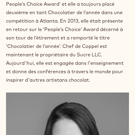
m
People’s Choice Award’ et elle a toujours placé
)
deuxième en tant Chocolatier de l’année dans une
.
compétition à Atlanta. En 2013, elle était présente
O
p
en retour sur le ‘People’s Choice’ Award décerné à
e
son tour de l’étirement et a remporté le titre
n
s
‘Chocolatier de l’année’. Chef de Coppel est
i
maintenant le propriétaire du Sucre LLC.
n
a
Aujourd'hui, elle est engagée dans l'enseignement
n
et donne des conférences à travers le monde pour
e
w
inspirer d'autres artistans chocolat.
w
i
n
d
o
w
.