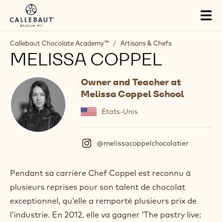
Skip to main content
Tog
mai
nav
Callebaut Chocolate Academy™
/
Artisans & Chefs
MELISSA COPPEL
Owner and Teacher at
Melissa Coppel School
États-Unis
@melissacoppelchocolatier
(
I
n
s
Pendant sa carrière Chef Coppel est reconnu à
t
plusieurs reprises pour son talent de chocolat
a
g
exceptionnel, qu’elle a remporté plusieurs prix de
r
l’industrie. En 2012, elle va gagner ‘The pastry live:
a