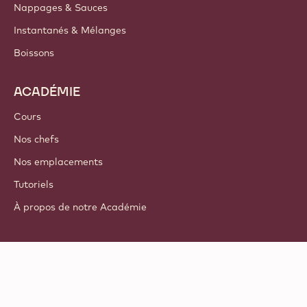
Nappages & Sauces
Instantanés & Mélanges
Boissons
ACADÉMIE
Cours
Nos chefs
Nos emplacements
Tutoriels
À propos de notre Académie
Suivez-nous
LinkedIn
TikTok
Opens in a new window.
Opens in a new window.
Facebook
YouTube
Opens in a new window
Instagram
Opens in a new w
Opens in
© 2021 - 2026