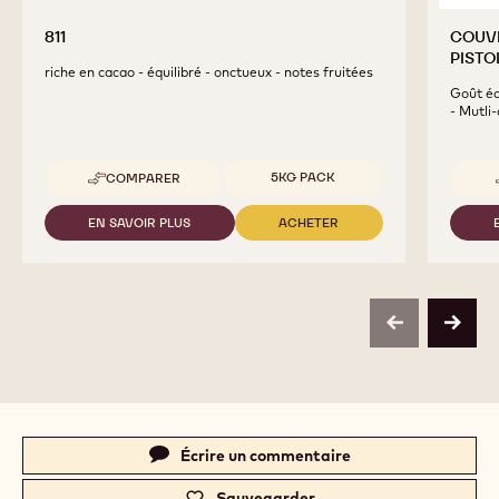
811
COUVE
PISTO
riche en cacao - équilibré - onctueux - notes fruitées
Goût éq
- Mutli
Tailles disponibles
5KG PACK
COMPARER
-
811
EN SAVOIR PLUS
ACHETER
-
-
811
811
previous
next
Actions
Écrire un commentaire
-
c
Sauvegarder