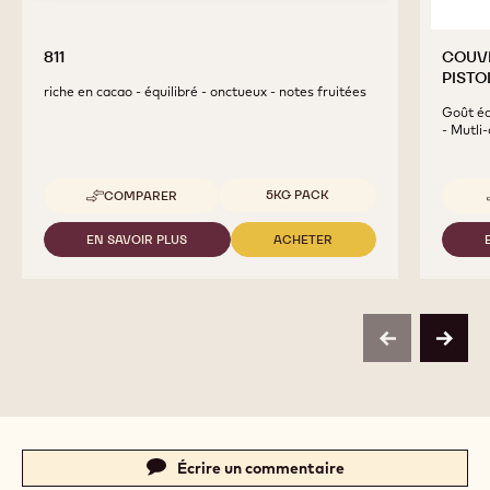
811
COUVE
PISTO
riche en cacao - équilibré - onctueux - notes fruitées
Goût éq
- Mutli
Tailles disponibles
5KG PACK
COMPARER
-
811
EN SAVOIR PLUS
ACHETER
-
-
811
811
previous
next
Actions
Écrire un commentaire
-