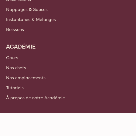
Nappages & Sauces
Instantanés & Mélanges
Boissons
ACADÉMIE
Cours
Nos chefs
Nos emplacements
Tutoriels
À propos de notre Académie
Suivez-nous
LinkedIn
TikTok
Opens in a new window.
Opens in a new window.
Facebook
YouTube
Opens in a new window
Instagram
Opens in a new w
Opens in