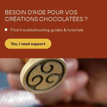
s
é
s
BESOIN D'AIDE POUR VOS
CRÉATIONS CHOCOLATÉES ?
Find troubleshooting guides & tutorials
Yes, I need support