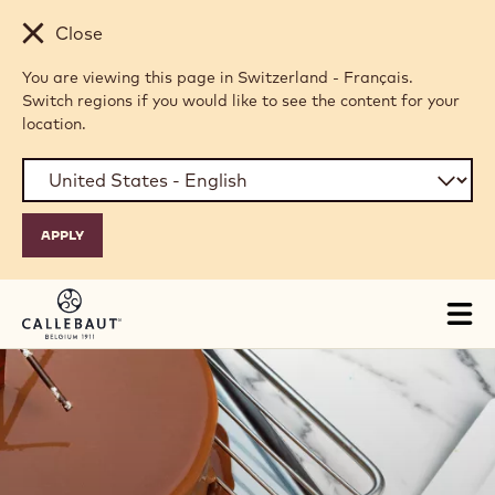
Skip to main content
Close
You are viewing this page in Switzerland - Français.
Switch regions if you would like to see the content for your
location.
Tog
mai
nav