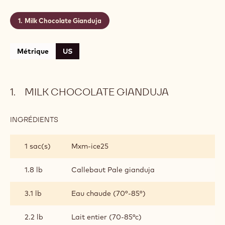
Milk Chocolate Gianduja
Métrique
US
MILK CHOCOLATE GIANDUJA
INGRÉDIENTS
:
MILK
CHOCOLATE
1 sac(s)
Mxm-ice25
GIANDUJA
1.8 lb
Callebaut Pale gianduja
3.1 lb
Eau chaude (70°-85°)
2.2 lb
Lait entier (70-85°c)