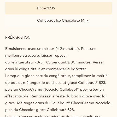
Fnn-o1239
Callebaut Ice Chocolate Milk
PRÉPARATION
:
MILK
CHOCOLATE
Emulsionner avec un mixeur (± 2 minutes). Pour une
GIANDUJA
meilleure structure, laisser reposer
au réfrigérateur (3-5 ° C) pendant ± 30 minutes. Verser
dans le congélateur et commencer à baratter.
Lorsque la glace sort du congélateur, remplissez la moitié
du bac et mélangez-le au chocolat glacé Callebaut® 823,
puis au ChocoCrema Nocciola Callebaut® pour créer un
effet marbré. Remplissez le reste du bac à glace avec la
glace. Mélangez dans du Callebaut® ChocoCrema Nocciola,
puis du Chocolat glacé Callebaut® 823.
Laisser reposer quelques minutes dans le congélateur.