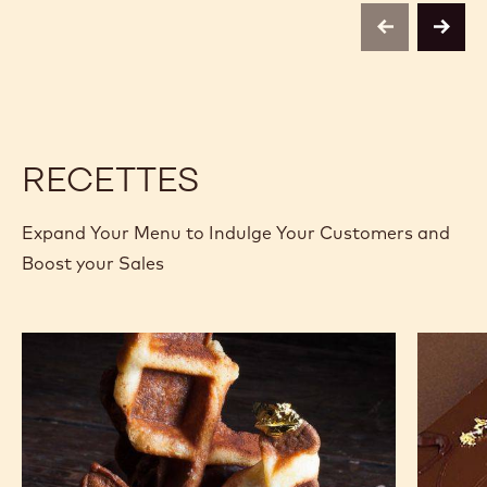
previous
next
RECETTES
Expand Your Menu to Indulge Your Customers and
Boost your Sales
Gaufres
Opéra
pâtissières
au
chocolat