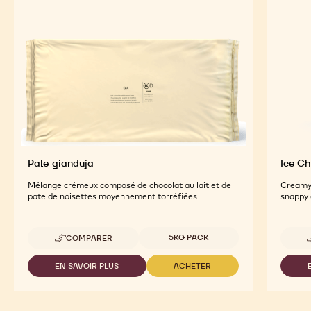
Pale gianduja
Ice Ch
Mélange crémeux composé de chocolat au lait et de
Creamy 
pâte de noisettes moyennement torréfiées.
snappy 
Tailles disponibles
5KG PACK
COMPARER
-
PALE
GIANDUJA
EN SAVOIR PLUS
ACHETER
-
-
PALE
PALE
GIANDUJA
GIANDUJA