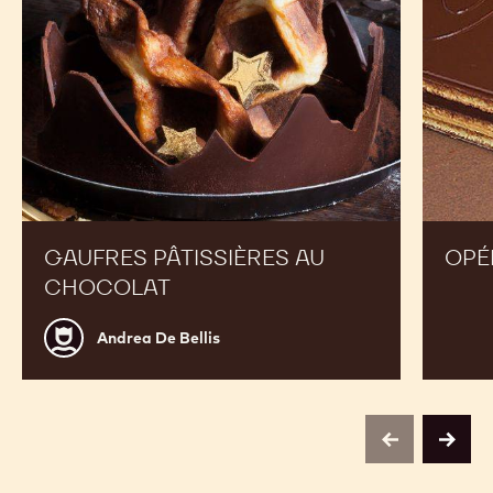
GAUFRES PÂTISSIÈRES AU
OPÉ
CHOCOLAT
Andrea
Andrea De Bellis
De
Bellis
previous
next