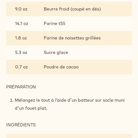
CROUSTILLANT
9.0 oz
Beurre froid (coupé en dés)
AU
CACAO
14.1 oz
Farine t55
1.8 oz
Farine de noisettes grillées
5.3 oz
Sucre glace
0.7 oz
Poudre de cacao
PRÉPARATION
:
BISCUIT
CROUSTILLANT
Mélangez le tout à l’aide d'un batteur sur socle muni
AU
d'un fouet plat.
CACAO
INGRÉDIENTS
:
BISCUIT
CROUSTILLANT