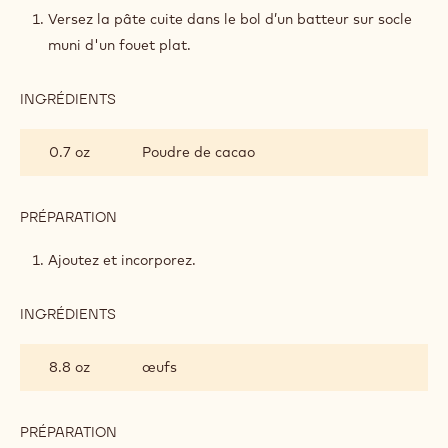
Versez la pâte cuite dans le bol d’un batteur sur socle
muni d'un fouet plat.
INGRÉDIENTS
:
CHOUX
AU
0.7 oz
Poudre de cacao
CHOCOLAT
PRÉPARATION
:
CHOUX
AU
Ajoutez et incorporez.
CHOCOLAT
INGRÉDIENTS
:
CHOUX
AU
8.8 oz
œufs
CHOCOLAT
PRÉPARATION
: