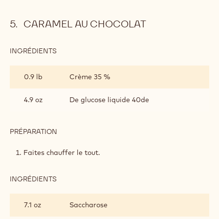
CARAMEL AU CHOCOLAT
INGRÉDIENTS
:
CARAMEL
AU
0.9 lb
Crème 35 %
CHOCOLAT
4.9 oz
De glucose liquide 40de
PRÉPARATION
:
CARAMEL
AU
Faites chauffer le tout.
CHOCOLAT
INGRÉDIENTS
:
CARAMEL
AU
7.1 oz
Saccharose
CHOCOLAT