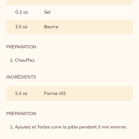
0.2 oz
Sel
3.5 oz
Beurre
PRÉPARATION
:
CHOUX
AU
Chauffez.
CHOCOLAT
INGRÉDIENTS
:
CHOUX
AU
5.3 oz
Farine t55
CHOCOLAT
PRÉPARATION
:
CHOUX
AU
Ajoutez et faites cuire la pâte pendant 5 min environ.
CHOCOLAT