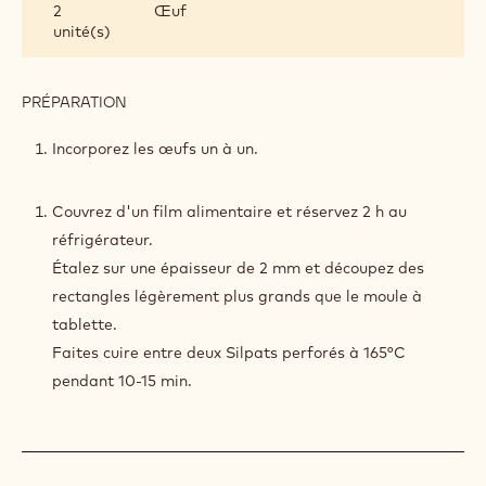
2
Œuf
AU
unité(s)
CACAO
PRÉPARATION
:
BISCUIT
CROUSTILLANT
Incorporez les œufs un à un.
AU
CACAO
Couvrez d'un film alimentaire et réservez 2 h au
réfrigérateur.
Étalez sur une épaisseur de 2 mm et découpez des
rectangles légèrement plus grands que le moule à
tablette.
Faites cuire entre deux Silpats perforés à 165°C
pendant 10-15 min.