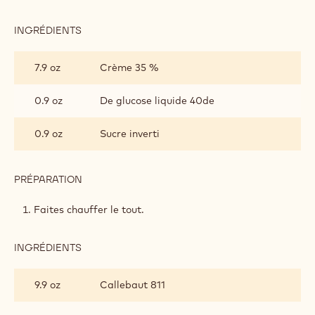
INGRÉDIENTS
:
GANACHE
MONTÉE
7.9 oz
Crème 35 %
0.9 oz
De glucose liquide 40de
0.9 oz
Sucre inverti
PRÉPARATION
:
GANACHE
MONTÉE
Faites chauffer le tout.
INGRÉDIENTS
:
GANACHE
MONTÉE
9.9 oz
Callebaut 811