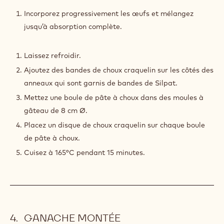
CHOUX
AU
Incorporez progressivement les œufs et mélangez
CHOCOLAT
jusqu’à absorption complète.
Laissez refroidir.
Ajoutez des bandes de choux craquelin sur les côtés des
anneaux qui sont garnis de bandes de Silpat.
Mettez une boule de pâte à choux dans des moules à
gâteau de 8 cm Ø.
Placez un disque de choux craquelin sur chaque boule
de pâte à choux.
Cuisez à 165°C pendant 15 minutes.
GANACHE MONTÉE