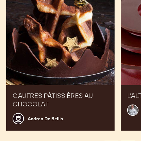
chocolat
GAUFRES PÂTISSIÈRES AU
L'AL
CHOCOLAT
Mart
Diez
Andrea
Andrea De Bellis
De
Bellis