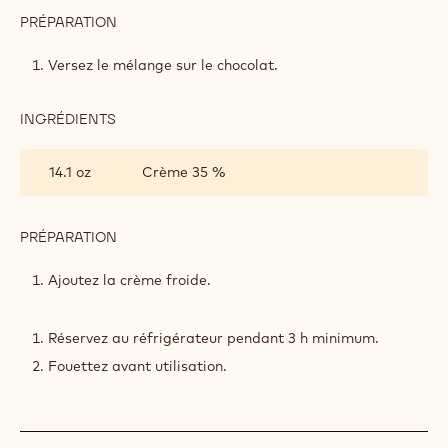
PRÉPARATION
:
GANACHE
MONTÉE
Versez le mélange sur le chocolat.
INGRÉDIENTS
:
GANACHE
MONTÉE
14.1 oz
Crème 35 %
PRÉPARATION
:
GANACHE
MONTÉE
Ajoutez la crème froide.
Réservez au réfrigérateur pendant 3 h minimum.
Fouettez avant utilisation.