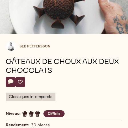
Seb
SEB PETTERSSON
Pettersson
GÂTEAUX DE CHOUX AUX DEUX
CHOCOLATS
Actions
Écrire un commentaire
- Gâteaux de choux aux deux chocolats
Sauvegarder
- Gâteaux de choux aux deux chocolats
Classiques intemporels
Niveau:
Difficile
Rendement:
30 pièces