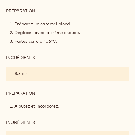
PRÉPARATION
:
CARAMEL
AU
Préparez un caramel blond.
CHOCOLAT
Déglacez avec la crème chaude.
Faites cuire à 106°C.
INGRÉDIENTS
:
CARAMEL
AU
3.5 oz
CHOCOLAT
PRÉPARATION
:
CARAMEL
AU
Ajoutez et incorporez.
CHOCOLAT
INGRÉDIENTS
:
CARAMEL
AU