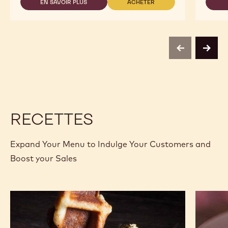
EN SAVOIR PLUS
ACHETER
-
-
811
811
previous
next
RECETTES
Expand Your Menu to Indulge Your Customers and
Boost your Sales
Gaufres
L'Alto
pâtissières
au