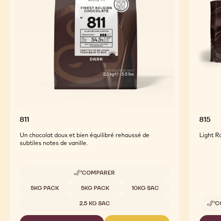
811
815
Un chocolat doux et bien équilibré rehaussé de
Light R
subtiles notes de vanille.
COMPARER
-
811
Tailles disponibles
5KG PACK
5KG PACK
10KG SAC
2.5 KG SAC
C