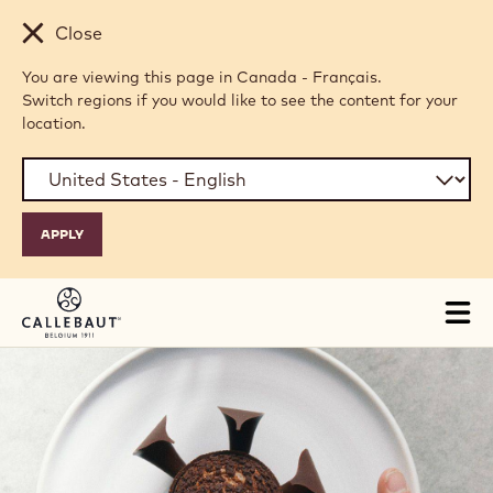
Skip to main content
Close
You are viewing this page in Canada - Français.
Switch regions if you would like to see the content for your
location.
Tog
mai
nav