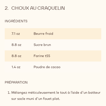
CHOUX AU CRAQUELIN
INGRÉDIENTS
:
CHOUX
AU
7.1 oz
Beurre froid
CRAQUELIN
8.8 oz
Sucre brun
8.8 oz
Farine t55
1.4 oz
Poudre de cacao
PRÉPARATION
:
CHOUX
AU
Mélangez méticuleusement le tout à l’aide d'un batteur
CRAQUELIN
sur socle muni d'un fouet plat.