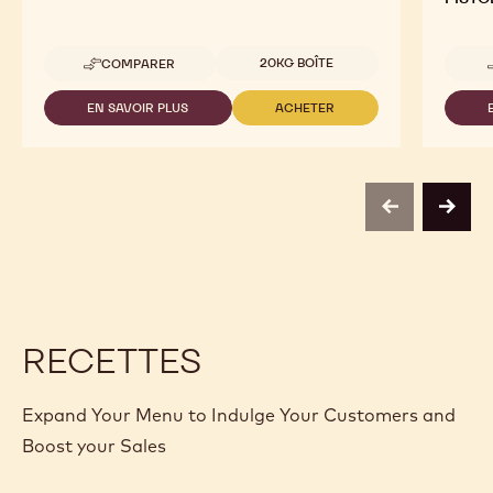
Tailles disponibles
20KG BOÎTE
COMPARER
-
FORCE
NOIRE™
EN SAVOIR PLUS
ACHETER
-
-
FORCE
FORCE
NOIRE™
NOIRE™
previous
next
RECETTES
Expand Your Menu to Indulge Your Customers and
Boost your Sales