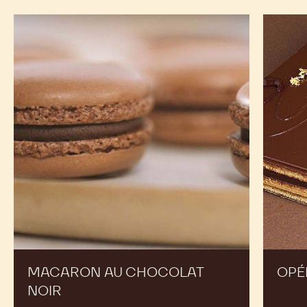
Macaron
Opéra
au
Chocolat
Noir
MACARON AU CHOCOLAT
OPÉ
NOIR