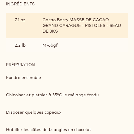
INGRÉDIENTS
:
ROYAL
CHOCOLAT
7.1 oz
Cacao Barry MASSE DE CACAO -
GRAND CARAQUE - PISTOLES - SEAU
DE 3KG
2.2 lb
M-6bgf
PRÉPARATION
:
ROYAL
CHOCOLAT
Fondre ensemble
Chinoiser et pistoler à 35°C le mélange fondu
Disposer quelques copeaux
Habiller les côtés de triangles en chocolat