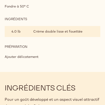
CRÈME
FOUETTÉE
Fondre à 50° C
AU
CHOCOLAT
INGRÉDIENTS
:
CRÈME
FOUETTÉE
4.0 lb
Crème double lisse et fouettée
AU
CHOCOLAT
PRÉPARATION
:
CRÈME
FOUETTÉE
Ajouter délicatement
AU
CHOCOLAT
INGRÉDIENTS CLÉS
Pour un goût développé et un aspect visuel attractif