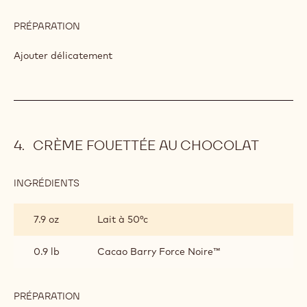
PRÉPARATION
:
PRALINÉ
FEUILLETÉ
Ajouter délicatement
CRÈME FOUETTÉE AU CHOCOLAT
INGRÉDIENTS
:
CRÈME
FOUETTÉE
7.9 oz
Lait à 50°c
AU
CHOCOLAT
0.9 lb
Cacao Barry Force Noire™
PRÉPARATION
: