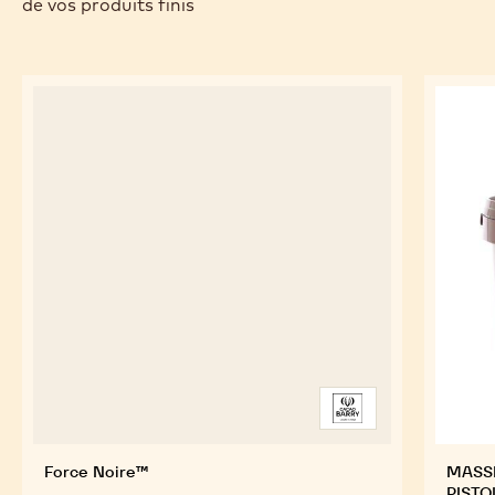
de vos produits finis
Force Noire™
MASSE
PISTO