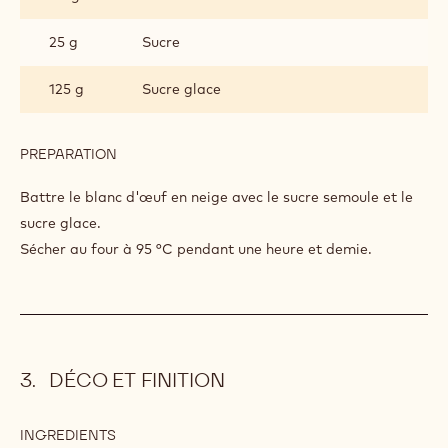
silicone et les placer au congélateur.
MERINGUE
INGREDIENTS
:
MERINGUE
50 g
Blanc d'oeuf
25 g
Sucre
125 g
Sucre glace
PREPARATION
:
MERINGUE