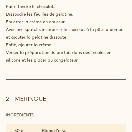
6 g
Feuilles de gélatine
600 g
Crème
400 g
Callebaut Sao Thomé - 2.5kg Callets
PREPARATION
:
PARFAIT
Réaliser une pâte à bombe en battant les œufs, les jaunes
d'œufs et le sucre.
Faire fondre le chocolat.
Dissoudre les feuilles de gélatine.
Fouetter la crème en douceur.
Avec une spatule, incorporer le chocolat à la pâte à bombe
et ajouter la gélatine dissoute.
Enfin, ajouter la crème.
Verser la préparation du parfait dans des moules en