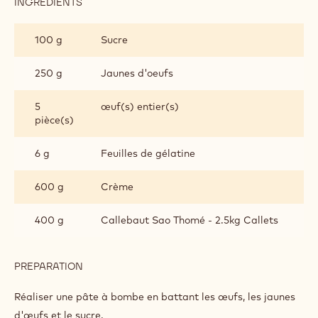
Parfait
Meringue
Déco et finition
Metric
US
PARFAIT
INGREDIENTS
:
PARFAIT
100 g
Sucre
250 g
Jaunes d'oeufs
5
œuf(s) entier(s)
pièce(s)