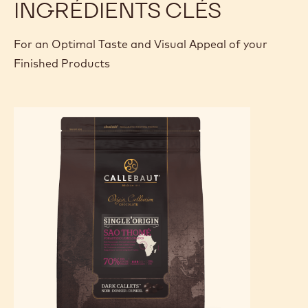
encore gelés sur des assiettes.
Décorer de Crispearls™ chocolat blanc Callebaut® (CEF-
CC-CARAMEL-W97).
Astuce !
Pour un soupçon de fraicheur, ornez de quelques jolis fruits
rouges.
INGRÉDIENTS CLÉS
For an Optimal Taste and Visual Appeal of your
Finished Products