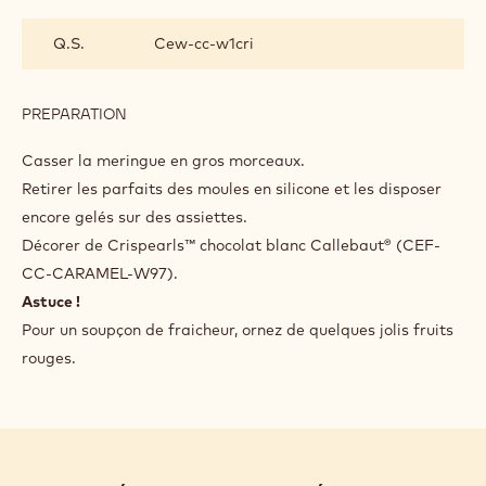
Battre le blanc d'œuf en neige avec le sucre semoule et le
sucre glace.
Sécher au four à 95 °C pendant une heure et demie.
DÉCO ET FINITION
INGREDIENTS
:
DÉCO
ET
Q.S.
Cew-cc-w1cri
FINITION
PREPARATION
:
DÉCO
ET
Casser la meringue en gros morceaux.
FINITION
Retirer les parfaits des moules en silicone et les disposer