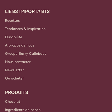
changer vos préférences d'envoi quand vous le souhaitez.
Rejoignez notre communauté
COMPTES ET PARAMÈTRES
S'identifier
S'inscrire
Belgium - Français
LIENS IMPORTANTS
Footer
Callebaut
Recettes
Tendances & Inspiration
Durabilité
A propos de nous