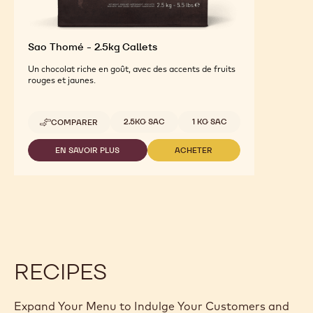
Sao Thomé - 2.5kg Callets
Un chocolat riche en goût, avec des accents de fruits
rouges et jaunes.
Tailles disponibles
2.5KG SAC
1 KG SAC
COMPARER
-