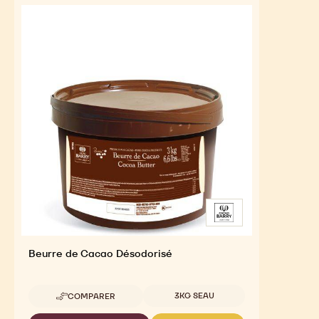
INGRÉDIENTS CLÉS
For an Optimal Taste and Visual Appeal of your
Finished Products