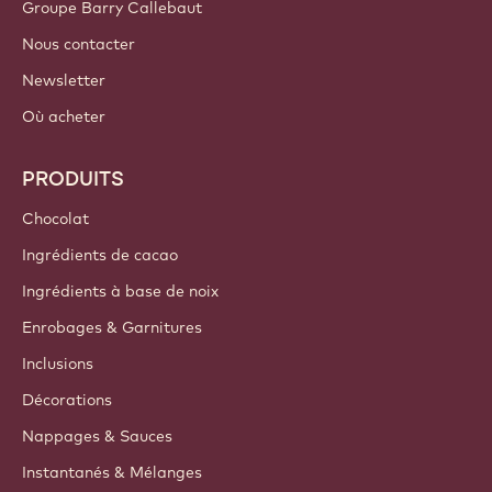
Belgium - Français
LIENS IMPORTANTS
Footer
Callebaut
Recettes
Tendances & Inspiration
Durabilité
A propos de nous
Groupe Barry Callebaut
Nous contacter
Newsletter
Où acheter
PRODUITS