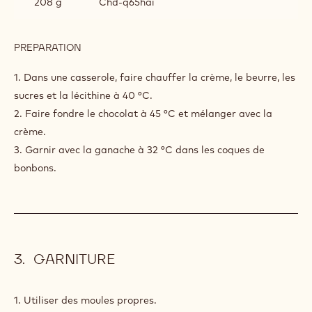
34 g
Sorbitol
17 g
Dextrose
26 g
Glucose en poudre
1 g
Sel de mer
2 g
Lécithine de soja
208 g
Chd-q65hai
PREPARATION
:
GANACHE
65
1. Dans une casserole, faire chauffer la crème, le beurre, les
%
sucres et la lécithine à 40 °C.
HAÏTI
2. Faire fondre le chocolat à 45 °C et mélanger avec la
crème.