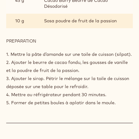
INGREDIENTS
:
MASSEPAIN
À
280 g
Tpt massepain aux amandes
LA
VANILLE
ET
10 g
Sirop à 50
AUX
FRUITS
2
Vanille
DE
haricots
LA
PASSION
45 g
Cacao Barry Beurre de Cacao
Désodorisé
10 g
Sosa poudre de fruit de la passion
PREPARATION
:
MASSEPAIN
À
1. Mettre la pâte d’amande sur une toile de cuisson (silpat).
LA