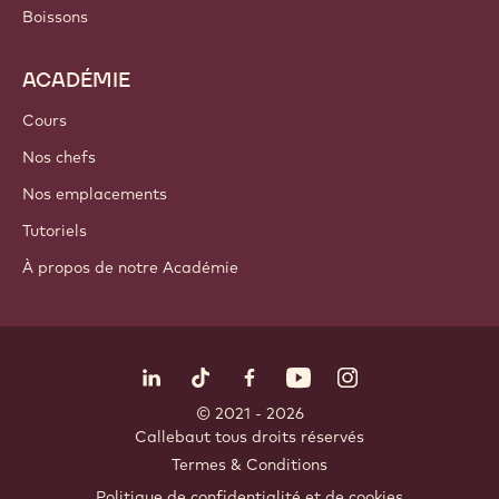
Chocolat
Ingrédients de cacao
Ingrédients à base de noix
Enrobages & Garnitures
Inclusions
Décorations
Nappages & Sauces
Instantanés & Mélanges
Boissons
ACADÉMIE
Cours
Nos chefs
Nos emplacements