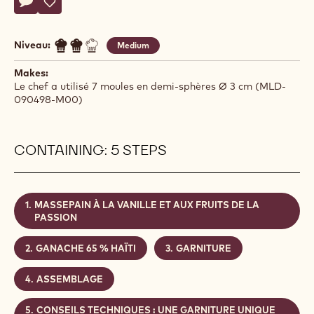
Melissa
MELISSA COPPEL
Coppel
HAÏTI
Actions
Écrire un commentaire
- Haïti
Sauvegarder
- Haïti
Niveau:
Medium
Makes:
Le chef a utilisé 7 moules en demi-sphères Ø 3 cm (MLD-
090498-M00)