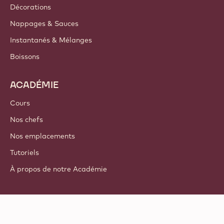
Décorations
Nappages & Sauces
Instantanés & Mélanges
Boissons
ACADÉMIE
Cours
Nos chefs
Nos emplacements
Tutoriels
À propos de notre Académie
Suivez-nous
LinkedIn
TikTok
Opens in a new window.
Opens in a new window.
Facebook
YouTube
Opens in a new window
Instagram
Opens in a new w
Opens in