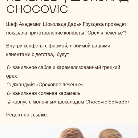
CHOCOVIC
Шеф Академии Шоколада Дарья Груздева проведет
показала приготовление конфеты “Орех и печенье”!
Внутри конфеты с формой, любимой вашими
клиентами с детства, будут
🌰 ванильное сабле и карамелизованный грецкий
орех
🌰 джандуйя «Ореховое печенье»
🌰 ванильная cоленая карамель
🌰 корпус с молочным шоколадом Chocovic Salvador
Рецепт по
ссылке
.